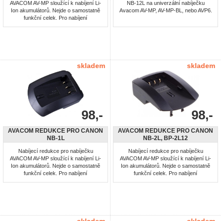
AVACOM AV-MP sloužící k nabíjení Li-
NB-12L na univerzální nabíječku
Ion akumulátorů. Nejde o samostatně
Avacom AV-MP, AV-MP-BL, nebo AVP6.
funkční celek. Pro nabíjení
akumulátorů: Canon NB-11L, NB-11LH
skladem
skladem
98,-
98,-
AVACOM REDUKCE PRO CANON
AVACOM REDUKCE PRO CANON
NB-1L
NB-2L, BP-2L12
Nabíjecí redukce pro nabíječku
Nabíjecí redukce pro nabíječku
AVACOM AV-MP sloužící k nabíjení Li-
AVACOM AV-MP sloužící k nabíjení Li-
Ion akumulátorů. Nejde o samostatně
Ion akumulátorů. Nejde o samostatně
funkční celek. Pro nabíjení
funkční celek. Pro nabíjení
akumulátorů: NB-1L
akumulátorů: BP-2L5, BP-2L12, BP-
2L13, BP-2L14, BP-2L24H, BP-2LH,
NB-2L, NB-2LH, NB-2LH BP-2L5