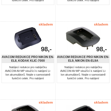
funkční celek. Pro nabíjení
funkční celek. Pro nabíjení
akumulátorů: Nikon EN-EL21
akumulátorů: Nikon EN-EL5
skladem
skladem
98,-
98,-
AVACOM REDUKCE PRO NIKON EN-
AVACOM REDUKCE PRO NIKON EN-
EL8, KODAK KLIC-7000
EL9, NIKON EN-EL9A
Nabíjecí redukce pro nabíječku
Nabíjecí redukce pro nabíječku
AVACOM AV-MP sloužící k nabíjení Li-
AVACOM AV-MP sloužící k nabíjení Li-
Ion akumulátorů. Nejde o samostatně
Ion akumulátorů. Nejde o samostatně
funkční celek. Pro nabíjení
funkční celek. Pro nabíjení
akumulátorů: Nikon EN-EL8, Kodak
akumulátorů: Nikon EN-EL9, Nikon EN-
KLIC-7000
EL9A
skladem
skladem