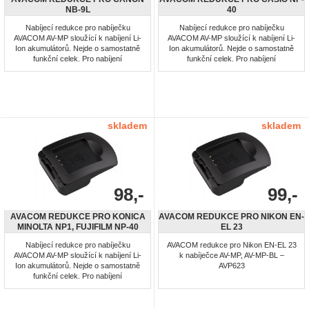
NB-9L
40
Nabíjecí redukce pro nabíječku
Nabíjecí redukce pro nabíječku
AVACOM AV-MP sloužící k nabíjení Li-
AVACOM AV-MP sloužící k nabíjení Li-
Ion akumulátorů. Nejde o samostatně
Ion akumulátorů. Nejde o samostatně
funkční celek. Pro nabíjení
funkční celek. Pro nabíjení
akumulátorů: NB-9L
akumulátorů: NP-40, NP-40DBA, NP-
40DCA
skladem
skladem
98,-
99,-
AVACOM REDUKCE PRO KONICA
AVACOM REDUKCE PRO NIKON EN-
MINOLTA NP1, FUJIFILM NP-40
EL 23
Nabíjecí redukce pro nabíječku
AVACOM redukce pro Nikon EN-EL 23
AVACOM AV-MP sloužící k nabíjení Li-
k nabíječce AV-MP, AV-MP-BL –
Ion akumulátorů. Nejde o samostatně
AVP623
funkční celek. Pro nabíjení
akumulátorů: Konica Minolta NP1,
Fujifilm NP-40