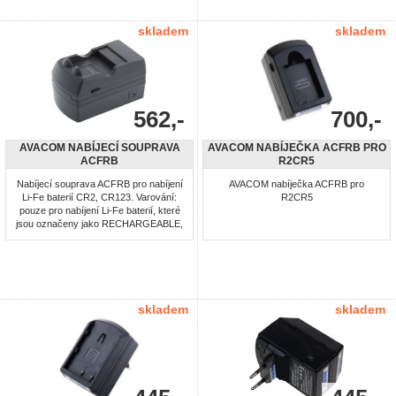
skladem
skladem
562,-
700,-
AVACOM NABÍJECÍ SOUPRAVA
AVACOM NABÍJEČKA ACFRB PRO
ACFRB
R2CR5
Nabíjecí souprava ACFRB pro nabíjení
AVACOM nabíječka ACFRB pro
Li-Fe baterií CR2, CR123. Varování:
R2CR5
pouze pro nabíjení Li-Fe baterií, které
jsou označeny jako RECHARGEABLE,
není určeno pro nabíjení Li-ion baterií
ani jednorázových lithiových baterií *
vstup: 100-240AC, výstup: DC
3.7V/7.3V. Nabíjet lze 1 nebo 2 ks
baterie.
skladem
skladem