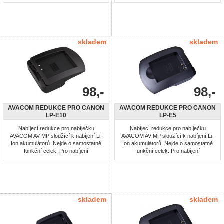
akumulátorů: BP-508, BP-511, BP-
511A, BP-512, BP-514, BP-522, BP-
535
skladem
skladem
98,-
98,-
AVACOM REDUKCE PRO CANON
AVACOM REDUKCE PRO CANON
LP-E10
LP-E5
Nabíjecí redukce pro nabíječku
Nabíjecí redukce pro nabíječku
AVACOM AV-MP sloužící k nabíjení Li-
AVACOM AV-MP sloužící k nabíjení Li-
Ion akumulátorů. Nejde o samostatně
Ion akumulátorů. Nejde o samostatně
funkční celek. Pro nabíjení
funkční celek. Pro nabíjení
akumulátorů: LP-E10
akumulátorů: LP-E5
skladem
skladem