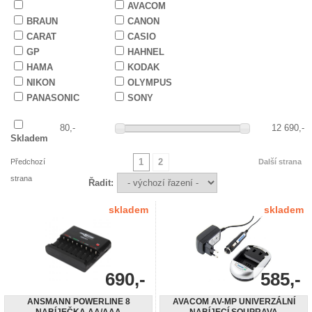
AVACOM
BRAUN
CANON
CARAT
CASIO
GP
HAHNEL
HAMA
KODAK
NIKON
OLYMPUS
PANASONIC
SONY
80,-
12 690,-
Skladem
1
2
Předchozí
Další strana
strana
Řadit:
skladem
skladem
690,-
585,-
ANSMANN POWERLINE 8
AVACOM AV-MP UNIVERZÁLNÍ
NABÍJEČKA AA/AAA
NABÍJECÍ SOUPRAVA