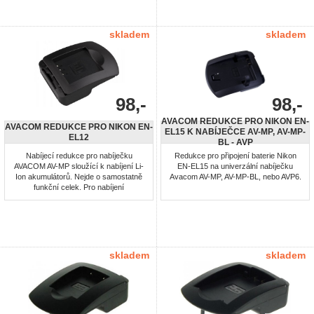
skladem
skladem
98,-
98,-
AVACOM REDUKCE PRO NIKON EN-
AVACOM REDUKCE PRO NIKON EN-
EL15 K NABÍJEČCE AV-MP, AV-MP-
EL12
BL - AVP
Nabíjecí redukce pro nabíječku
Redukce pro připojení baterie Nikon
AVACOM AV-MP sloužící k nabíjení Li-
EN-EL15 na univerzální nabíječku
Ion akumulátorů. Nejde o samostatně
Avacom AV-MP, AV-MP-BL, nebo AVP6.
funkční celek. Pro nabíjení
akumulátorů: Nikon EN-EL12
skladem
skladem