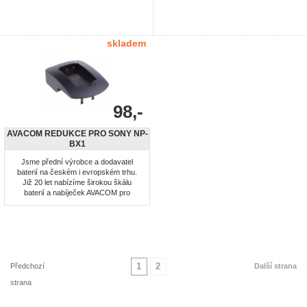
skladem
98,-
AVACOM REDUKCE PRO SONY NP-
BX1
Jsme přední výrobce a dodavatel
baterií na českém i evropském trhu.
Již 20 let nabízíme širokou škálu
baterií a nabíječek AVACOM pro
notebooky, mobilní telefony,
fotoaparáty, videokamery, aku nářadí,
záložní zdroje, radiostanice a ostatní
mobilní zařízení. Baterie AVACOM
vyrábíme z nejkvalitnějších článků,
které zajišťují vysoký výkon a ...
1
2
Předchozí
Další strana
strana