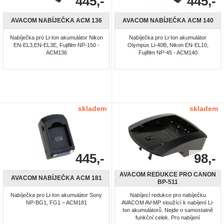
445,-
445,-
AVACOM NABÍJEČKA ACM 136
AVACOM NABÍJEČKA ACM 140
Nabíječka pro Li-Ion akumulátor Nikon
Nabíječka pro Li-Ion akumulátor
EN-EL3,EN-EL3E, Fujifilm NP-150 -
Olympus Li-40B, Nikon EN-EL10,
ACM136
Fujifilm NP-45 - ACM140
skladem
skladem
445,-
98,-
AVACOM REDUKCE PRO CANON
AVACOM NABÍJEČKA ACM 181
BP-511
Nabíječka pro Li-Ion akumulátor Sony
Nabíjecí redukce pro nabíječku
NP-BG1, FG1 – ACM181
AVACOM AV-MP sloužící k nabíjení Li-
Ion akumulátorů. Nejde o samostatně
funkční celek. Pro nabíjení