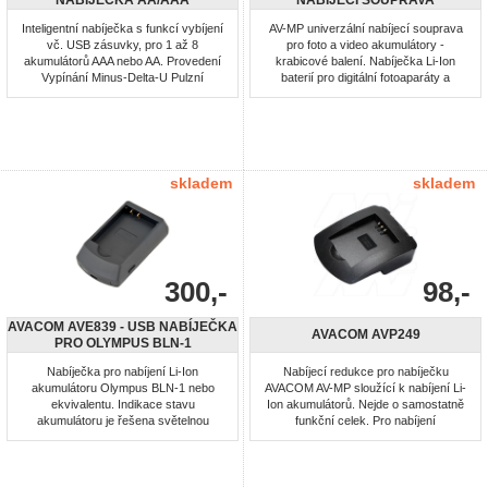
Inteligentní nabíječka s funkcí vybíjení
AV-MP univerzální nabíjecí souprava
vč. USB zásuvky, pro 1 až 8
pro foto a video akumulátory -
akumulátorů AAA nebo AA. Provedení
krabicové balení. Nabíječka Li-Ion
Vypínání Minus-Delta-U Pulzní
baterií pro digitální fotoaparáty a
udržovací nabíjení Sledování
videokamery. Balení obsahuje tělo
jednotlivých slotů Vícenásobná
nabíječky, síťový adaptér a 12V
ochrana proti přebití Funkce vybíjení
autoadaptér do zapalovače. Redukci
Rozpoznání špatně vložených nebo
typu AVP vhodnou pro vaši baterii je
poškozených akumulátorů LED
zapotřebí zakoupit zvlášť!
indikace stavu
skladem
skladem
300,-
98,-
AVACOM AVE839 - USB NABÍJEČKA
AVACOM AVP249
PRO OLYMPUS BLN-1
Nabíječka pro nabíjení Li-Ion
Nabíjecí redukce pro nabíječku
akumulátoru Olympus BLN-1 nebo
AVACOM AV-MP sloužící k nabíjení Li-
ekvivalentu. Indikace stavu
Ion akumulátorů. Nejde o samostatně
akumulátoru je řešena světelnou
funkční celek. Pro nabíjení
diodou.
akumulátorů: Konica Minolta NP-900,
Olympus LI-80