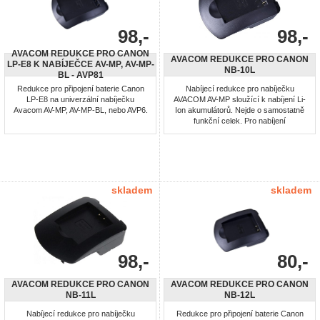
98,-
98,-
AVACOM REDUKCE PRO CANON
AVACOM REDUKCE PRO CANON
LP-E8 K NABÍJEČCE AV-MP, AV-MP-
NB-10L
BL - AVP81
Redukce pro připojení baterie Canon
Nabíjecí redukce pro nabíječku
LP-E8 na univerzální nabíječku
AVACOM AV-MP sloužící k nabíjení Li-
Avacom AV-MP, AV-MP-BL, nebo AVP6.
Ion akumulátorů. Nejde o samostatně
funkční celek. Pro nabíjení
akumulátorů: NB-10L
skladem
skladem
98,-
80,-
AVACOM REDUKCE PRO CANON
AVACOM REDUKCE PRO CANON
NB-11L
NB-12L
Nabíjecí redukce pro nabíječku
Redukce pro připojení baterie Canon