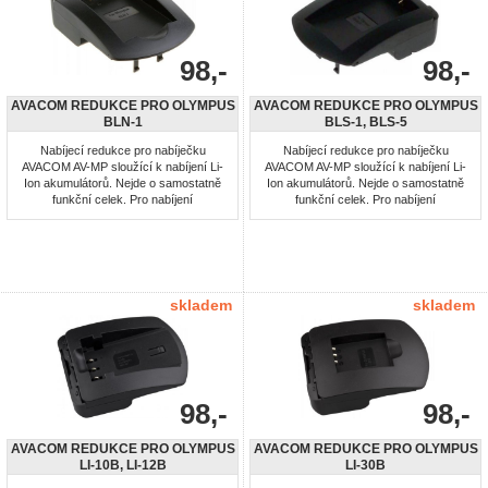
98,-
98,-
AVACOM REDUKCE PRO OLYMPUS
AVACOM REDUKCE PRO OLYMPUS
BLN-1
BLS-1, BLS-5
Nabíjecí redukce pro nabíječku
Nabíjecí redukce pro nabíječku
AVACOM AV-MP sloužící k nabíjení Li-
AVACOM AV-MP sloužící k nabíjení Li-
Ion akumulátorů. Nejde o samostatně
Ion akumulátorů. Nejde o samostatně
funkční celek. Pro nabíjení
funkční celek. Pro nabíjení
akumulátorů: Olympus BLN-1
akumulátorů: Olympus BLS-1, BLS-5
skladem
skladem
98,-
98,-
AVACOM REDUKCE PRO OLYMPUS
AVACOM REDUKCE PRO OLYMPUS
LI-10B, LI-12B
LI-30B