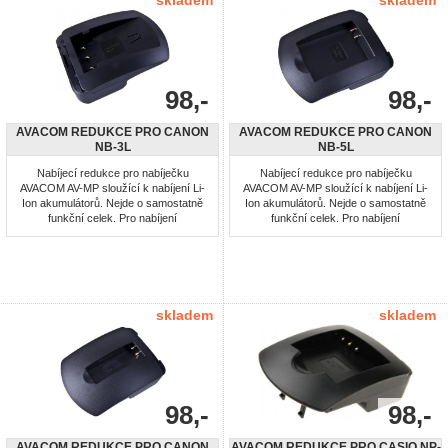
skladem
skladem
98,-
98,-
AVACOM REDUKCE PRO CANON
AVACOM REDUKCE PRO CANON
NB-3L
NB-5L
Nabíjecí redukce pro nabíječku
Nabíjecí redukce pro nabíječku
AVACOM AV-MP sloužící k nabíjení Li-
AVACOM AV-MP sloužící k nabíjení Li-
Ion akumulátorů. Nejde o samostatně
Ion akumulátorů. Nejde o samostatně
funkční celek. Pro nabíjení
funkční celek. Pro nabíjení
akumulátorů: NB-3L
akumulátorů: NB-5L
skladem
skladem
98,-
98,-
AVACOM REDUKCE PRO CANON
AVACOM REDUKCE PRO CASIO NP-