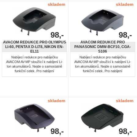
skladem
skladem
98,-
98,-
AVACOM REDUKCE PRO OLYMPUS
AVACOM REDUKCE PRO
LI-60, PENTAX D-LI78, NIKON EN-
PANASONIC DMW-BCF10, CGA-
EL11
S106
Nabíjecí redukce pro nabíječku
Nabíjecí redukce pro nabíječku
AVACOM AV-MP sloužící k nabíjení Li-
AVACOM AV-MP sloužící k nabíjení Li-
Ion akumulátorů. Nejde o samostatně
Ion akumulátorů. Nejde o samostatně
funkční celek. Pro nabíjení
funkční celek. Pro nabíjení
akumulátorů: Olympus LI-60, Pentax
akumulátorů: Panasonic DMW-BCF10,
D-LI78, Nikon EN-EL11
CGA-S106
skladem
skladem
98,-
98,-