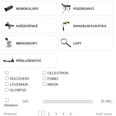
MONOKULÁRY
POZOROVACÍ
HVĚZDÁŘSKÉ
DIVADELNÍ KUKÁTKA
MIKROSKOPY
LUPY
PŘÍSLUŠENSTVÍ
CELESTRON
DISCOVERY
FOMEI
LEVENHUK
NIKON
OLYMPUS
140,-
65 990,-
Skladem
1
2
3
4
5
Předchozí
Další strana