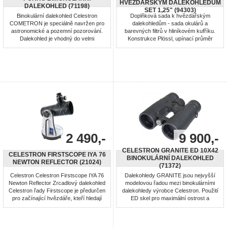
HVĚZDÁŘSKÝM DALEKOHLEDŮM
DALEKOHLED (71198)
SET 1,25" (94303)
Binokulární dalekohled Celestron
Doplňková sada k hvězdářským
COMETRON je speciálně navržen pro
dalekohledům - sada okulárů a
astronomické a pozemní pozorování.
barevných filtrů v hliníkovém kufříku.
Dalekohled je vhodný do velmi
Konstrukce Plössl, upínací průměr
špatných světelných podmínek.
1.25”, sada obsahuje 5ks kvalitních
Cometron nabízejí široké zorné pole
okulárů: 32 mm Plossl okulár - 1.25”,
pro jednoduchou orientaci na obloze a
17 mm Plossl okulár - 1.25”, 13 mm
vyhledávání objektů k pozorování,
Plossl okulár - 1.25”, 8 mm Plossl
např. Měsíce, Mléčné dráhy, komety a
okulár - 1.25”, 6 mm Plossl okulár -
dalších. Série byla vytvořená u ...
1.25”, Barlowa čočka – zvětšení ...
2 490,-
9 900,-
CELESTRON GRANITE ED 10X42
CELESTRON FIRSTSCOPE IYA 76
BINOKULÁRNÍ DALEKOHLED
NEWTON REFLECTOR (21024)
(71372)
Celestron Celestron Firstscope IYA 76
Dalekohledy GRANITE jsou nejvyšší
Newton Reflector Zrcadlový dalekohled
modelovou řadou mezi binokulárními
Celestron řady Firstscope je předurčen
dalekohledy výrobce Celestron. Použití
pro začínající hvězdáře, kteří hledají
ED skel pro maximální ostrost a
optimální poměr cena/výkon. - motáž a
světelnost. ED skla výrazně eliminují
typ: Dobsonian Reflector - ohnisková
barevnou vadu. Tělo je vyrobeno z
vzdálenost: 300mm, f/3,95 - průměr
hořčíku, který je mnohem lehčí než