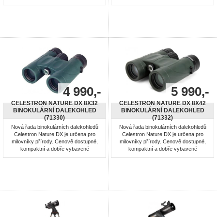
dalekohledy jsou navrženy speciálně
dalekohledy jsou navrženy speciálně
pro začínající až středně pokročilé
pro začínající až středně pokročilé
uživatele. Optika dalekohledu je s
uživatele. Optika dalekohledu je s
antireflexní úpravou Fully Multi-Coated,
antireflexní úpravou Fully Multi-Coated,
hranoly BaK-4. Dalekohled je
hranoly BaK-4. Dalekohled je
vodotěsný a plněný suchým dusíkem
vodotěsný a plněný suchým dusíkem
...
...
4 990,-
5 990,-
CELESTRON NATURE DX 8X32
CELESTRON NATURE DX 8X42
BINOKULÁRNÍ DALEKOHLED
BINOKULÁRNÍ DALEKOHLED
(71330)
(71332)
Nová řada binokulárních dalekohledů
Nová řada binokulárních dalekohledů
Celestron Nature DX je určena pro
Celestron Nature DX je určena pro
milovníky přírody. Cenově dostupné,
milovníky přírody. Cenově dostupné,
kompaktní a dobře vybavené
kompaktní a dobře vybavené
dalekohledy jsou navrženy speciálně
dalekohledy jsou navrženy speciálně
pro začínající až středně pokročilé
pro začínající až středně pokročilé
uživatele. Optika dalekohledu je s
uživatele. Optika dalekohledu je s
antireflexní úpravou Fully Multi-Coated,
antireflexní úpravou Fully Multi-Coated,
hranoly BaK-4. Dalekohled je
hranoly BaK-4. Dalekohled je
vodotěsný a plněný suchým dusíkem
vodotěsný a plněný suchým dusíkem
...
...