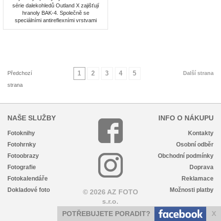
série dalekohledů Outland X zajišťují
hranoly BAK-4. Společně se
speciálními antireflexními vrstvami
zajišťují vysoký kontrast a rozlišení.
Vynikající volba pro myslivce, ale hodí
se i pro jakýkoliv sport či aktivity v
přírodě. Dají se použít za všech
povětrnostních podmínek. Rozsah:
10x25, typ: Roof, optické ...
1
2
3
4
5
Předchozí
Další strana
strana
NAŠE SLUŽBY
INFO O NÁKUPU
Fotoknihy
Kontakty
Fotohrnky
Osobní odběr
Fotoobrazy
Obchodní podmínky
Fotografie
Doprava
Fotokalendáře
Reklamace
Dokladové foto
Možnosti platby
© 2026 AZ FOTO
s.r.o.
POTŘEBUJETE PORADIT?
X