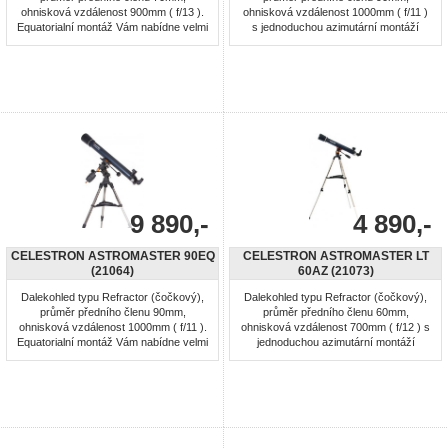
ohnisková vzdálenost 900mm ( f/13 ).
ohnisková vzdálenost 1000mm ( f/11 )
Equatorialní montáž Vám nabídne velmi
s jednoduchou azimutární montáží
jemné nastavení dalekohledu v obou
snadnou pro ovládání, umožňující
osách. Výškově stavitelný ocelový
astronomická i pozemní pozorování.
stativ s odkládací plochou. Dalekohled
Výškově stavitelný ocelový stativ s
vhodný pro začátečníky. CD-ROM
odkládací plochou. Dalekohled vhodný
"The Sky" Planetarium Software (The
pro začátečníky. CD-ROM "The Sky"
SkyX First Light edition). ...
Planetarium Software (The SkyX First
...
9 890,-
4 890,-
CELESTRON ASTROMASTER 90EQ
CELESTRON ASTROMASTER LT
(21064)
60AZ (21073)
Dalekohled typu Refractor (čočkový),
Dalekohled typu Refractor (čočkový),
průměr předního členu 90mm,
průměr předního členu 60mm,
ohnisková vzdálenost 1000mm ( f/11 ).
ohnisková vzdálenost 700mm ( f/12 ) s
Equatorialní montáž Vám nabídne velmi
jednoduchou azimutární montáží
jemné nastavení dalekohledu v obou
snadnou pro ovládání, umožňující
osách. Výškově stavitelný ocelový
astronomická i pozemní pozorování.
stativ s odkládací plochou. Dalekohled
Výškově stavitelný ocelový stativ s
vhodný pro začátečníky. CD-ROM
odkládací plochou. Dalekohled vhodný
"The Sky" Planetarium Software (The
pro začátečníky. CD-ROM "The SkyX
SkyX First Light edition). ...
– First Light Edition". Montáž: ...