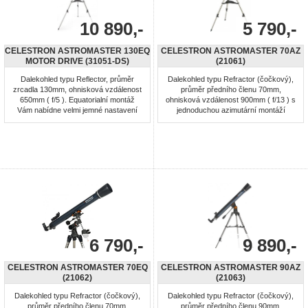
10 890,-
5 790,-
CELESTRON ASTROMASTER 130EQ
CELESTRON ASTROMASTER 70AZ
MOTOR DRIVE (31051-DS)
(21061)
Dalekohled typu Reflector, průměr
Dalekohled typu Refractor (čočkový),
zrcadla 130mm, ohnisková vzdálenost
průměr předního členu 70mm,
650mm ( f/5 ). Equatorialní montáž
ohnisková vzdálenost 900mm ( f/13 ) s
Vám nabídne velmi jemné nastavení
jednoduchou azimutární montáží
dalekohledu v obou osách. Výškově
snadnou pro ovládání, umožňující
stavitelný ocelový stativ s odkládací
astronomická i pozemní pozorování.
plochou. Dalekohled vhodný pro
Výškově stavitelný ocelový stativ s
začátečníky. CD-ROM "The Sky"
odkládací plochou. Dalekohled vhodný
Planetarium Software (The SkyX First
pro začátečníky. CD-ROM "The Sky"
Light edition). Dalekohled je doplněn ...
Planetarium Software (The SkyX First
...
6 790,-
9 890,-
CELESTRON ASTROMASTER 70EQ
CELESTRON ASTROMASTER 90AZ
(21062)
(21063)
Dalekohled typu Refractor (čočkový),
Dalekohled typu Refractor (čočkový),
průměr předního členu 70mm,
průměr předního členu 90mm,