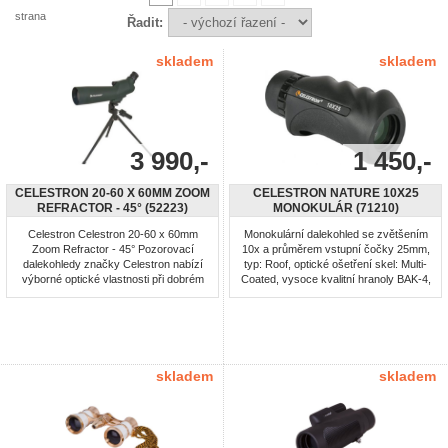
strana
Řadit:
skladem
skladem
3 990,-
1 450,-
CELESTRON 20-60 X 60MM ZOOM
CELESTRON NATURE 10X25
REFRACTOR - 45° (52223)
MONOKULÁR (71210)
Celestron Celestron 20-60 x 60mm
Monokulární dalekohled se zvětšením
Zoom Refractor - 45° Pozorovací
10x a průměrem vstupní čočky 25mm,
dalekohledy značky Celestron nabízí
typ: Roof, optické ošetření skel: Multi-
výborné optické vlastnosti při dobrém
Coated, vysoce kvalitní hranoly BAK-4,
poměru cena/výkon. -Pozorovací
vodotěsný, úhel záběru: 5.8, exit pupil:
dalekohled s proměnným zvětšením
2.5 mm, nejbližší zaostřovací
20-60x, je dobrou volbou pro
vzdálenost: 5.49 m, hmotnost: 170.1 g
pozorování ptáků, přírody a lovu. -typ:
Zoom Refractor -průměr objektivu: 60
mm -ohnisková vzdálenost: 341 mm ...
skladem
skladem