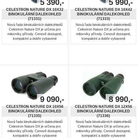
5 390,-
5 990,-
CELESTRON NATURE DX 10X32
CELESTRON NATURE DX 10X42
BINOKULÁRNÍ DALEKOHLED
BINOKULÁRNÍ DALEKOHLED
(71331)
(71333)
Nová řada binokulárních dalekohledů
Nová řada binokulárních dalekohledů
Celestron Nature DX je určena pro
Celestron Nature DX je určena pro
milovníky přírody. Cenově dostupné,
milovníky přírody. Cenově dostupné,
kompaktní a dobře vybavené
kompaktní a dobře vybavené
dalekohledy jsou navrženy speciálně
dalekohledy jsou navrženy speciálně
pro začínající až středně pokročilé
pro začínající až středně pokročilé
uživatele. Optika dalekohledu je s
uživatele. Optika dalekohledu je s
antireflexní úpravou Fully Multi-Coated,
antireflexní úpravou Fully Multi-Coated,
hranoly BaK-4. Dalekohled je
hranoly BaK-4. Dalekohled je
vodotěsný a plněný suchým dusíkem
vodotěsný a plněný suchým dusíkem
...
...
9 090,-
8 990,-
CELESTRON NATURE DX 10X56
CELESTRON NATURE DX 12X56
BINOKULÁRNÍ DALEKOHLED
BINOKULÁRNÍ DALEKOHLED
(71335)
(71336)
Nová řada binokulárních dalekohledů
Nová řada binokulárních dalekohledů
Celestron Nature DX je určena pro
Celestron Nature DX je určena pro
milovníky přírody. Cenově dostupné,
milovníky přírody. Cenově dostupné,
kompaktní a dobře vybavené
kompaktní a dobře vybavené