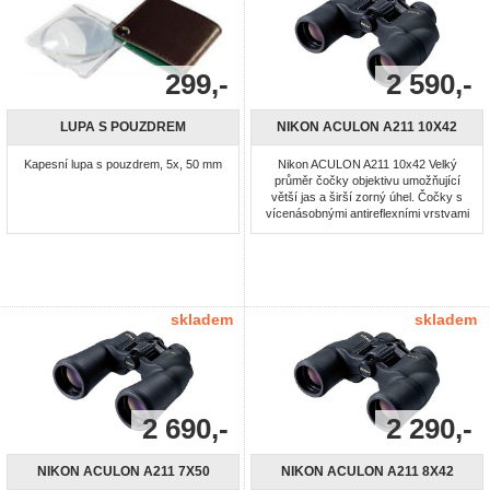
299,-
2 590,-
LUPA S POUZDREM
NIKON ACULON A211 10X42
Kapesní lupa s pouzdrem, 5x, 50 mm
Nikon ACULON A211 10x42 Velký
průměr čočky objektivu umožňující
větší jas a širší zorný úhel. Čočky s
vícenásobnými antireflexními vrstvami
pro jasný a ostrý obraz. Asférické
čočky objektivu umožňující dosáhnout
nezkresleného obrazu na celém
povrchu čočky. Otočné a posuvné
gumové očnice pro snadné umístění
očí. Pogumovaný povrch pro větší ...
skladem
skladem
2 690,-
2 290,-
NIKON ACULON A211 7X50
NIKON ACULON A211 8X42