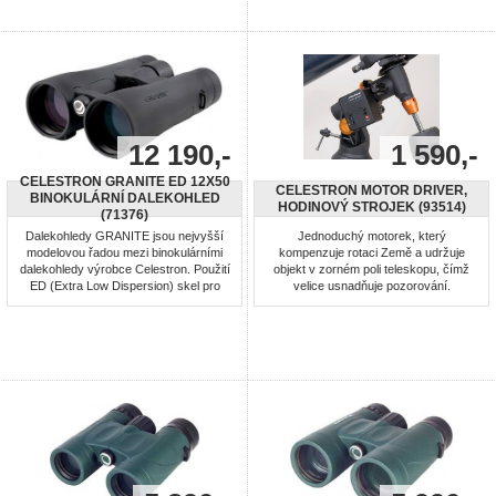
zrcadla: 76mm - okuláry: 20mm
hliník, vhodný pro použití v jakémkoli
(zvětšní 15x), 4mm (zvětšení 75x) -
prostředí. Dalekohled je bez obsahu
Hmotnost ...
příměsí olova a arzénu. ...
12 190,-
1 590,-
CELESTRON GRANITE ED 12X50
CELESTRON MOTOR DRIVER,
BINOKULÁRNÍ DALEKOHLED
HODINOVÝ STROJEK (93514)
(71376)
Dalekohledy GRANITE jsou nejvyšší
Jednoduchý motorek, který
modelovou řadou mezi binokulárními
kompenzuje rotaci Země a udržuje
dalekohledy výrobce Celestron. Použití
objekt v zorném poli teleskopu, čímž
ED (Extra Low Dispersion) skel pro
velice usnadňuje pozorování.
maximální ostrost a světelnost. ED
Kompatibilní se všemy typy
skla výrazně eliminují barevnou vadu.
hvězdářských dalekohledů
Tělo je vyrobeno z hořčíku, který je
AstroMaster (EQ) a PowerSeeker
mnohem lehčí než hliník, vhodný pro
(EQ) s montáží German Equatorial
použití v jakémkoli prostředí.
(CG-2, CG-3). Vhodné pro Celestron
Dalekohled je bez obsahu ...
Astromaster a Powerseeker.