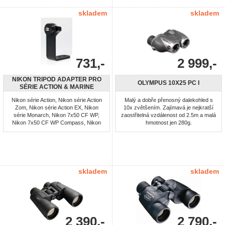
skladem
skladem
731,-
2 999,-
NIKON TRIPOD ADAPTER PRO
OLYMPUS 10X25 PC I
SÉRIE ACTION & MARINE
Nikon série Action, Nikon série Action
Malý a dobře přenosný dalekohled s
Zom, Nikon série Action EX, Nikon
10x zvětšením. Zajímavá je nejkratší
série Monarch, Nikon 7x50 CF WP,
zaostřitelná vzdálenost od 2.5m a malá
Nikon 7x50 CF WP Compass, Nikon
hmotnost jen 280g.
7x50 IF WP, Nikon 7x50 IF WP
Compass, Nikon 10x50 CF WP
skladem
skladem
2 390,-
2 790,-