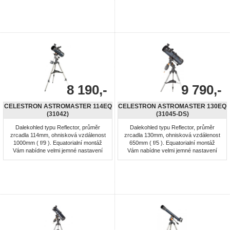
velikosti - konstrukce Maksutov-
Cassegrain s "multi-coated" vrstvami -
průměr předního členu 70 mm -
ohnisková vzdálenost: 750mm -
zoomovací okulár 25-75x - zorné pole
1.3°-0 ...
8 190,-
9 790,-
CELESTRON ASTROMASTER 114EQ
CELESTRON ASTROMASTER 130EQ
(31042)
(31045-DS)
Dalekohled typu Reflector, průměr
Dalekohled typu Reflector, průměr
zrcadla 114mm, ohnisková vzdálenost
zrcadla 130mm, ohnisková vzdálenost
1000mm ( f/9 ). Equatorialní montáž
650mm ( f/5 ). Equatorialní montáž
Vám nabídne velmi jemné nastavení
Vám nabídne velmi jemné nastavení
dalekohledu v obou osách. Výškově
dalekohledu v obou osách. Výškově
stavitelný ocelový stativ s odkládací
stavitelný ocelový stativ s odkládací
plochou. Dalekohled vhodný pro
plochou. Dalekohled vhodný pro
začátečníky. CD-ROM "The Sky"
začátečníky. CD-ROM "The Sky"
Planetarium Software (The SkyX First
Planetarium Software (The SkyX First
Light edition). Montáž: Equatorial ...
Light edition). Montáž: Equatorial ...