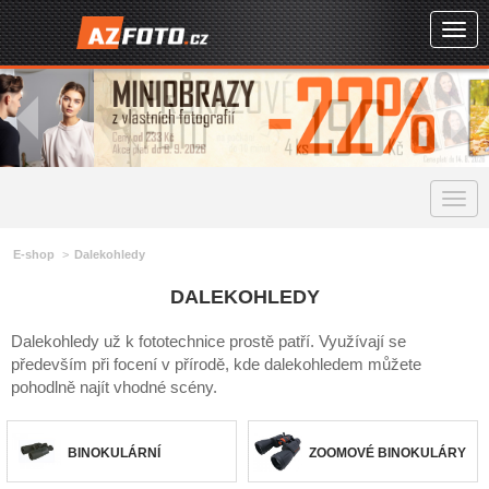
Togg
navig
Togg
navig
E-shop
Dalekohledy
DALEKOHLEDY
Dalekohledy už k fototechnice prostě patří. Využívají se
především při focení v přírodě, kde dalekohledem můžete
pohodlně najít vhodné scény.
BINOKULÁRNÍ
ZOOMOVÉ BINOKULÁRY