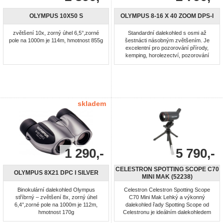
OLYMPUS 10X50 S
OLYMPUS 8-16 X 40 ZOOM DPS-I
zvětšení 10x, zorný úhel 6,5°,zorné
Standardní dalekohled s osmi až
pole na 1000m je 114m, hmotnost 855g
šestnácti násobným zvětšením. Je
excelentní pro pozorování přírody,
kemping, horolezectví, pozorování
ptactva či při sportovních událostech a
k jiných činnostem.
skladem
1 290,-
5 790,-
CELESTRON SPOTTING SCOPE C70
OLYMPUS 8X21 DPC I SILVER
MINI MAK (52238)
Binokulární dalekohled Olympus
Celestron Celestron Spotting Scope
stříbrný – zvětšení 8x, zorný úhel
C70 Mini Mak Lehký a výkonný
6,4°,zorné pole na 1000m je 112m,
dalekohled řady Spotting Scope od
hmotnost 170g
Celestronu je ideálním dalekohledem
na cesty díky své nízké hmotnosti a