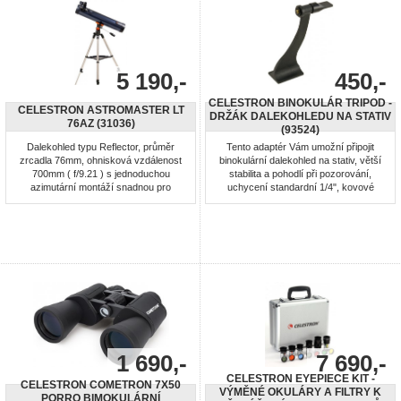
5 190,-
450,-
CELESTRON BINOKULÁR TRIPOD -
CELESTRON ASTROMASTER LT
DRŽÁK DALEKOHLEDU NA STATIV
76AZ (31036)
(93524)
Dalekohled typu Reflector, průměr
Tento adaptér Vám umožní připojit
zrcadla 76mm, ohnisková vzdálenost
binokulární dalekohled na stativ, větší
700mm ( f/9.21 ) s jednoduchou
stabilita a pohodlí při pozorování,
azimutární montáží snadnou pro
uchycení standardní 1/4", kovové
ovládání a umožňující astronomická
provedení, barva: černá, výška 11cm
pozorování. Výškově stavitelný
ocelový stativ s odkládací plochou.
Dalekohled vhodný pro začátečníky.
CD-ROM "The SkyX – First Light
Edition". Montáž: manuální Azimutární,
...
1 690,-
7 690,-
CELESTRON EYEPIECE KIT -
CELESTRON COMETRON 7X50
VÝMĚNÉ OKULÁRY A FILTRY K
PORRO BIMOKULÁRNÍ