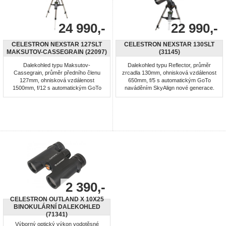
24 990,-
22 990,-
CELESTRON NEXSTAR 127SLT
CELESTRON NEXSTAR 130SLT
MAKSUTOV-CASSEGRAIN (22097)
(31145)
Dalekohled typu Maksutov-
Dalekohled typu Reflector, průměr
Cassegrain, průměr předního členu
zrcadla 130mm, ohnisková vzdálenost
127mm, ohnisková vzdálenost
650mm, f/5 s automatickým GoTo
1500mm, f/12 s automatickým GoTo
naváděním SkyAlign nové generace.
naváděním SkyAlign nové generace.
Hledáček Star Pointer typu Red Dot.
Hledáček Star Pointer typu Red Dot.
Azimutální montáž poháněná
Azimutální montáž poháněná
servomotory v obou osách a řízená
servomotory v obou osách a řízená
ovladačem. Databáze volitelných
ovladačem. Databáze volitelných
objektů více než 4.000 záznamů.
objektů více než 4.000 záznamů.
Výškově stavitelný ocelový stativ s
Výškově stavitelný ocelový ...
odkládací ...
2 390,-
CELESTRON OUTLAND X 10X25
BINOKULÁRNÍ DALEKOHLED
(71341)
Výborný optický výkon vodotěsné