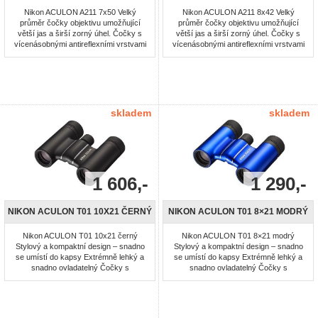
Nikon ACULON A211 7x50 Velký
Nikon ACULON A211 8x42 Velký
průměr čočky objektivu umožňující
průměr čočky objektivu umožňující
větší jas a širší zorný úhel. Čočky s
větší jas a širší zorný úhel. Čočky s
vícenásobnými antireflexními vrstvami
vícenásobnými antireflexními vrstvami
pro jasný a ostrý obraz. Asférické
pro jasný a ostrý obraz. Asférické
čočky objektivu umožňující dosáhnout
čočky objektivu umožňující dosáhnout
nezkresleného obrazu na celém
nezkresleného obrazu na celém
povrchu čočky. Otočné a posuvné
povrchu čočky. Otočné a posuvné
gumové očnice pro snadné umístění
gumové očnice pro snadné umístění
očí. Pogumovaný povrch pro větší ...
očí. Pogumovaný povrch pro větší ...
skladem
skladem
1 606,-
1 290,-
NIKON ACULON T01 10X21 ČERNÝ
NIKON ACULON T01 8×21 MODRÝ
Nikon ACULON T01 10x21 černý
Nikon ACULON T01 8×21 modrý
Stylový a kompaktní design – snadno
Stylový a kompaktní design – snadno
se umístí do kapsy Extrémně lehký a
se umístí do kapsy Extrémně lehký a
snadno ovladatelný Čočky s
snadno ovladatelný Čočky s
vícenásobnou antireflexní vrstvou
vícenásobnou antireflexní vrstvou
nabízejí jasný obraz s vysokým
nabízejí jasný obraz s vysokým
kontrastem.
kontrastem.