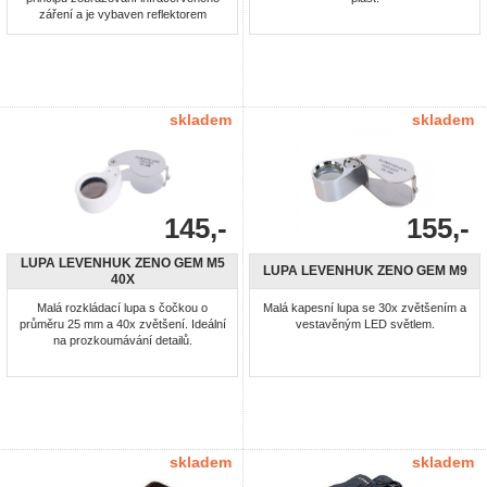
záření a je vybaven reflektorem
infračerveného světla. kromě
pozorování ve tmě s dosahem cca
250m dokáže tento přístroj také
zaznamenávat fotografie s rozlišením
3.14 Mpx a krátká videa. Vše ukládá
na micro SD paměťovou kartu a k ...
skladem
skladem
145,-
155,-
LUPA LEVENHUK ZENO GEM M5
LUPA LEVENHUK ZENO GEM M9
40X
Malá rozkládací lupa s čočkou o
Malá kapesní lupa se 30x zvětšením a
průměru 25 mm a 40x zvětšení. Ideální
vestavěným LED světlem.
na prozkoumávání detailů.
skladem
skladem