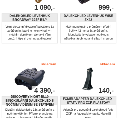
1 090,-
999,-
DALEKOHLED LEVENHUK
DALEKOHLED LEVENHUK WISE
BROADWAY 325F BILÝ
8X42
Velmi elegantní divadelní kukátko s 3x
Malý monokulár s průměrem přední
zvětšením, které je nejen vhodným
čočky 42 mm a 8x zvětšením.
módním doplňkem, ale také Vám
Monokulár je vybaven optikou s
umožní lépe si vychutnat divadelní
několikanásobnou antireflexní vrstvou
představení. Tento model je vyroben v
pro kvalitnější obraz a lze jej přichytit
bílo zlaté barvě.
na běžný fotografický stativ pomocí
závitu ¼“.
skladem
skladem
4 390,-
140,-
DISCOVERY NIGHT BL10
FOMEI ADAPTÉR DALEKOHLED -
BINOKULÁRNÍ DALEKOHLED S
STATIV PRO ZCF, PLASTOVÝ
NOČNÍM VIDĚNÍM SE STATIVEM
Digitální dalekohled s 13x zvětšením a
Adaptér pro upevnění dalekohledů řady
nočním viděním. Přístroj pracuje na
ZCF na fotografický stativ. Materiál
principu zobrazování infračerveného
plast.