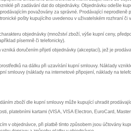
vzniklé při zadávání dat do objednávky. Objednávku odešle kupuj
prodávajícím považovány za správné. Prodávající neprodleně p
ktronické pošty kupujícího uvedenou v uživatelském rozhraní či 
a charakteru objednávky (množství zboží, výše kupní ceny, před
příklad písemně či telefonicky).
vzniká doručením přijetí objednávky (akceptací), jež je prodáv
rostředků na dálku při uzavírání kupní smlouvy. Náklady vznikl
pní smlouvy (náklady na internetové připojení, náklady na telefo
áním zboží dle kupní smlouvy může kupující uhradit prodávají
sti, platebními kartami (VISA, VISA Electron, EuroCard, Mast
ícím v objednávce, při platbě tímto způsobem jsou účtovány ku
působu dopravy a způsobu platby v objednávce