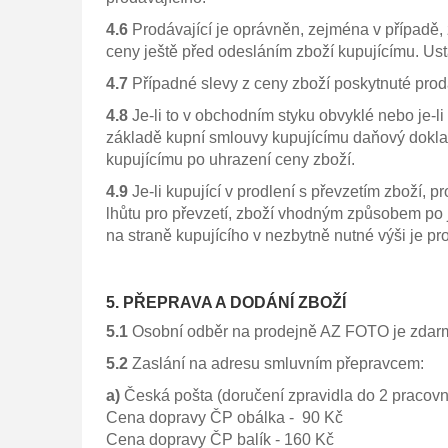
4.6
Prodávající je oprávněn, zejména v případě, 
ceny ještě před odesláním zboží kupujícímu. Us
4.7
Případné slevy z ceny zboží poskytnuté pro
4.8
Je-li to v obchodním styku obvyklé nebo je-l
základě kupní smlouvy kupujícímu daňový doklad 
kupujícímu po uhrazení ceny zboží.
4.9
Je-li kupující v prodlení s převzetím zboží,
lhůtu pro převzetí, zboží vhodným způsobem po 
na straně kupujícího v nezbytně nutné výši je p
5. PŘEPRAVA A DODÁNÍ ZBOŽÍ
5.1
Osobní odběr na prodejně AZ FOTO je zdar
5.2
Zaslání na adresu smluvním přepravcem:
a)
Česká pošta (doručení zpravidla do 2 pracovn
Cena dopravy ČP obálka - 90 Kč
Cena dopravy ČP balík - 160 Kč