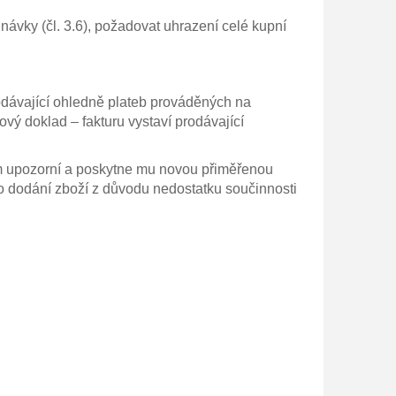
ávky (čl. 3.6), požadovat uhrazení celé kupní
rodávající ohledně plateb prováděných na
vý doklad – fakturu vystaví prodávající
ilem upozorní a poskytne mu novou přiměřenou
o dodání zboží z důvodu nedostatku součinnosti