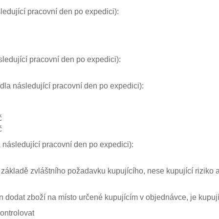
edující pracovní den po expedici):
edující pracovní den po expedici):
la následující pracovní den po expedici):
č
č
 následující pracovní den po expedici):
základě zvláštního požadavku kupujícího, nese kupující riziko 
 dodat zboží na místo určené kupujícím v objednávce, je kupujíc
kontrolovat