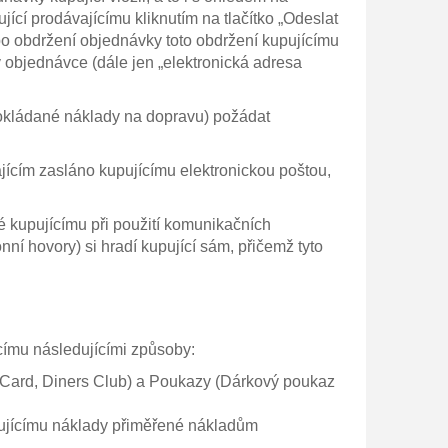
ící prodávajícímu kliknutím na tlačítko „Odeslat
o obdržení objednávky toto obdržení kupujícímu
v objednávce (dále jen „elektronická adresa
pokládané náklady na dopravu) požádat
ajícím zasláno kupujícímu elektronickou poštou,
é kupujícímu při použití komunikačních
nní hovory) si hradí kupující sám, přičemž tyto
címu následujícími způsoby:
erCard, Diners Club) a Poukazy (Dárkový poukaz
pujícímu náklady přiměřené nákladům