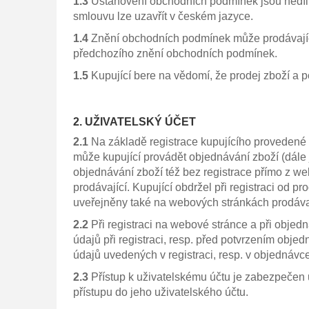
1.3
Ustanovení obchodních podmínek jsou nedíln
smlouvu lze uzavřít v českém jazyce.
1.4
Znění obchodních podmínek může prodávající 
předchozího znění obchodních podmínek.
1.5
Kupující bere na vědomí, že prodej zboží a 
2. UŽIVATELSKÝ ÚČET
2.1
Na základě registrace kupujícího provedené 
může kupující provádět objednávání zboží (dále 
objednávání zboží též bez registrace přímo z w
prodávající. Kupující obdržel při registraci od 
uveřejněny také na webových stránkách prodáv
2.2
Při registraci na webové stránce a při obje
údajů při registraci, resp. před potvrzením obj
údajů uvedených v registraci, resp. v objednáv
2.3
Přístup k uživatelskému účtu je zabezpečen 
přístupu do jeho uživatelského účtu.