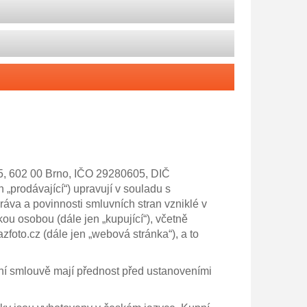
/5, 602 00 Brno, IČO 29280605, DIČ
prodávající“) upravují v souladu s
áva a povinnosti smluvních stran vzniklé v
ou osobou (dále jen „kupující“), včetně
oto.cz (dále jen „webová stránka“), a to
í smlouvě mají přednost před ustanoveními