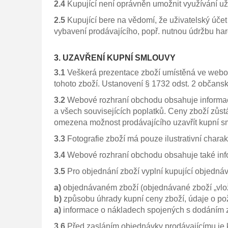
2.4
Kupující není oprávněn umožnit využívání už
2.5
Kupující bere na vědomí, že uživatelský úče
vybavení prodávajícího, popř. nutnou údržbu ha
3. UZAVŘENÍ KUPNÍ SMLOUVY
3.1
Veškerá prezentace zboží umístěná ve webové
tohoto zboží. Ustanovení § 1732 odst. 2 občans
3.2
Webové rozhraní obchodu obsahuje informace 
a všech souvisejících poplatků. Ceny zboží zůs
omezena možnost prodávajícího uzavřít kupní s
3.3
Fotografie zboží má pouze ilustrativní charak
3.4
Webové rozhraní obchodu obsahuje také info
3.5
Pro objednání zboží vyplní kupující objedn
a)
objednávaném zboží (objednávané zboží „vlož
b)
způsobu úhrady kupní ceny zboží, údaje o p
a)
informace o nákladech spojených s dodáním zb
3.6
Před zasláním objednávky prodávajícímu je ku