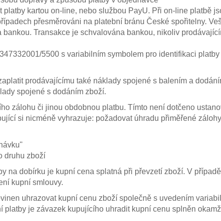
t platby kartou on-line, nebo službou PayU. Při on-line platbě j
případech přesměrováni na platební bránu České spořitelny. V
 bankou. Transakce je schvalována bankou, nikoliv prodávajícím
47332001/5500 s variabilním symbolem pro identifikaci platby
zaplatit prodávajícímu také náklady spojené s balením a dodání
klady spojené s dodáním zboží.
ího zálohu či jinou obdobnou platbu. Tímto není dotčeno ustan
ující si nicméně vyhrazuje: požadovat úhradu přiměřené zálohy 
dnávku"
o druhu zboží
tby na dobírku je kupní cena splatná při převzetí zboží. V přípa
ení kupní smlouvy.
ovinen uhrazovat kupní cenu zboží společně s uvedením variabiln
 platby je závazek kupujícího uhradit kupní cenu splněn okamž