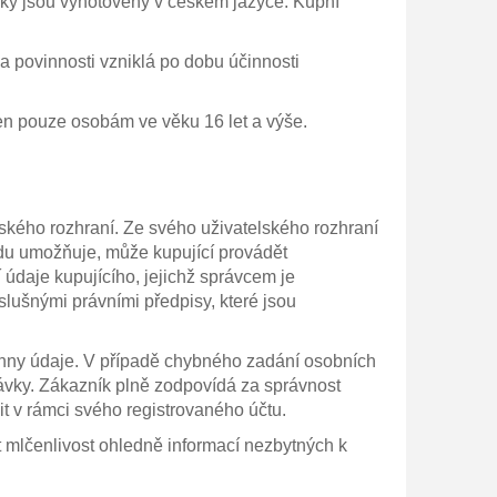
ky jsou vyhotoveny v českém jazyce. Kupní
 povinnosti vzniklá po dobu účinnosti
en pouze osobám ve věku 16 let a výše.
ského rozhraní. Ze svého uživatelského rozhraní
odu umožňuje, může kupující provádět
údaje kupujícího, jejichž správcem je
slušnými právními předpisy, které jsou
echny údaje. V případě chybného zadání osobních
návky. Zákazník plně zodpovídá za správnost
t v rámci svého registrovaného účtu.
 mlčenlivost ohledně informací nezbytných k