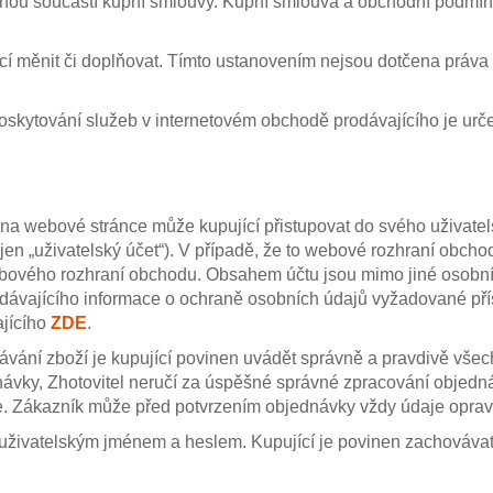
ou součástí kupní smlouvy. Kupní smlouva a obchodní podmín
měnit či doplňovat. Tímto ustanovením nejsou dotčena práva a
poskytování služeb v internetovém obchodě prodávajícího je urč
na webové stránce může kupující přistupovat do svého uživatel
jen „uživatelský účet“). V případě, že to webové rozhraní obch
ebového rozhraní obchodu. Obsahem účtu jsou mimo jiné osobní 
prodávajícího informace o ochraně osobních údajů vyžadované pří
ajícího
ZDE
.
dnávání zboží je kupující povinen uvádět správně a pravdivě vš
ednávky, Zhotovitel neručí za úspěšné správné zpracování objed
ce. Zákazník může před potvrzením objednávky vždy údaje opravi
uživatelským jménem a heslem. Kupující je povinen zachovávat