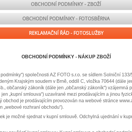
OBCHODNÍ PODMÍNKY - ZBOŽÍ
OBCHODNÍ PODMÍNKY - FOTOSBĚRNA
REKLAMAČNÍ ŘÁD - FOTOSLUŽBY
OBCHODNÍ PODMÍNKY - NÁKUP ZBOŽÍ
podmínky“) společnosti AZ FOTO s.r.o. se sídlem Solniční 133
ným Krajským soudem v Brně, oddíl C, vložka 70644 (dále jen „
b., občanský zákoník (dále jen „občanský zákoník“) vzájemná pr
jen „kupní smlouva“) uzavírané mezi prodávajícím a jinou fyzick
vý obchod je prodávajícím provozován na webové stránce www.azf
en „webové rozhraní obchodu“).
 je možné sjednat v kupní smlouvě. Odchylná ujednání v kupn