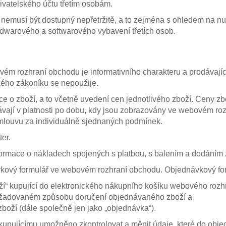
ivatelského účtu třetím osobám.
t nemusí být dostupný nepřetržitě, a to zejména s ohledem na 
rdwarového a softwarového vybavení třetích osob.
m rozhraní obchodu je informativního charakteru a prodávajíc
kého zákoníku se nepoužije.
o zboží, a to včetně uvedení cen jednotlivého zboží. Ceny zb
távají v platnosti po dobu, kdy jsou zobrazovány ve webovém r
mlouvu za individuálně sjednaných podmínek.
ter.
rmace o nákladech spojených s platbou, s balením a dodáním 
ávkový formulář ve webovém rozhraní obchodu. Objednávkový fo
í“ kupující do elektronického nákupního košíku webového rozh
ožadovaném způsobu doručení objednávaného zboží a
oží (dále společně jen jako „objednávka“).
pujícímu umožněno zkontrolovat a měnit údaje, které do objedná