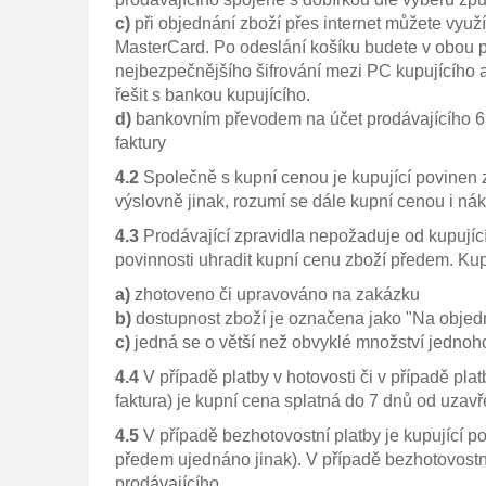
c)
při objednání zboží přes internet můžete využí
MasterCard. Po odeslání košíku budete v obou 
nejbezpečnějšího šifrování mezi PC kupujícího a
řešit s bankou kupujícího.
d)
bankovním převodem na účet prodávajícího 63
faktury
4.2
Společně s kupní cenou je kupující povinen 
výslovně jinak, rozumí se dále kupní cenou i ná
4.3
Prodávající zpravidla nepožaduje od kupujíc
povinnosti uhradit kupní cenu zboží předem. Kup
a)
zhotoveno či upravováno na zakázku
b)
dostupnost zboží je označena jako "Na obje
c)
jedná se o větší než obvyklé množství jednoh
4.4
V případě platby v hotovosti či v případě pla
faktura) je kupní cena splatná do 7 dnů od uzavř
4.5
V případě bezhotovostní platby je kupující p
předem ujednáno jinak). V případě bezhotovostní
prodávajícího.