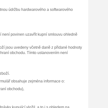
nutnou údržbu hardwarového a softwarového
í není povinen uzavřít kupní smlouvu ohledně
oží jsou uvedeny včetně daně z přidané hodnoty
ozhraní obchodu. Tímto ustanovením není
zboží.
rmulář obsahuje zejména informace o:
raní obchodu),
vky kupující vložil, a to i s ohledem na