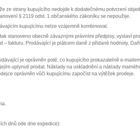
že ze strany kupujícího nedojde k dodatečnému potvrzení objedn
tanovení § 2119 odst. 1 občanského zákoníku se nepoužije.
dávajícím kupujícímu nelze vzájemně kombinovat.
i tak stanoveno obecně závaznými právními předpisy, vystaví p
– fakturu. Prodávající je plátcem daně z přidané hodnoty. Daňo
 prodávající je oprávněn poté, co kupujícího prokazatelně e-ma
jejím uplynutí prodat. Náklady na uskladnění a náklady marnéh
rodejce oprávněn vůči kupujícímu započíst na výtěžek prodeje.
ma.
ích dnů ode dne expedice):