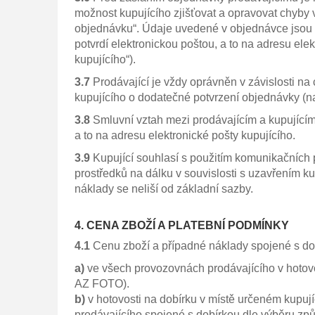
možnost kupujícího zjišťovat a opravovat chyby 
objednávku“. Údaje uvedené v objednávce jsou 
potvrdí elektronickou poštou, a to na adresu ele
kupujícího“).
3.7
Prodávající je vždy oprávněn v závislosti n
kupujícího o dodatečné potvrzení objednávky (na
3.8
Smluvní vztah mezi prodávajícím a kupujícím 
a to na adresu elektronické pošty kupujícího.
3.9
Kupující souhlasí s použitím komunikačních p
prostředků na dálku v souvislosti s uzavřením ku
náklady se neliší od základní sazby.
4. CENA ZBOŽÍ A PLATEBNÍ PODMÍNKY
4.1
Cenu zboží a případné náklady spojené s dod
a)
ve všech provozovnách prodávajícího v hotovo
AZ FOTO).
b)
v hotovosti na dobírku v místě určeném kupuj
prodávajícího spojené s dobírkou dle výběru z