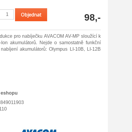
98,-
edukce pro nabíječku AVACOM AV-MP sloužící k
i-Ion akumulátorů. Nejde o samostatně funkční
 nabíjení akumulátorů: Olympus LI-10B, LI-12B
 eshopu
1849011903
110