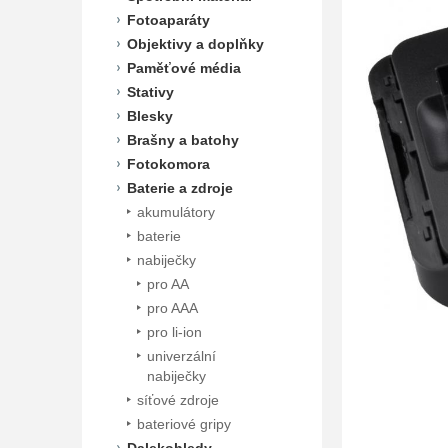
Fotoaparáty
Objektivy a doplňky
Paměťové média
Stativy
Blesky
Brašny a batohy
Fotokomora
Baterie a zdroje
akumulátory
baterie
nabiječky
pro AA
pro AAA
pro li-ion
univerzální
nabiječky
síťové zdroje
bateriové gripy