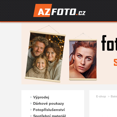
E-shop
Bate
Výprodej
Dárkové poukazy
Fotopříslušenství
Spotřební materiál