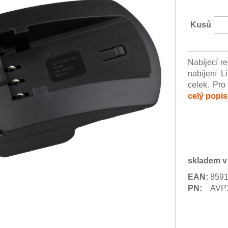
Kusů
Nabíjecí r
nabíjení L
celek. Pro
celý popis
skladem v
EAN:
859
PN:
AVP