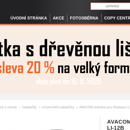
ÚVODNÍ STRÁNKA
AKCE
FOTOSBĚRNA
COPY CENT
rie a zdroje
nabiječky
univerzální nabiječky
AVACOM redukce pro Olympus LI
AVACOM
LI-12B