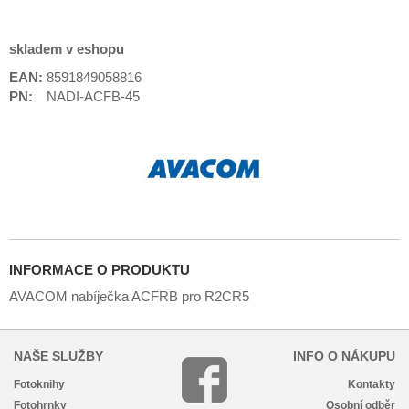
skladem v eshopu
EAN:
8591849058816
PN:
NADI-ACFB-45
INFORMACE O PRODUKTU
AVACOM nabíječka ACFRB pro R2CR5
NAŠE SLUŽBY
INFO O NÁKUPU
Fotoknihy
Kontakty
Fotohrnky
Osobní odběr