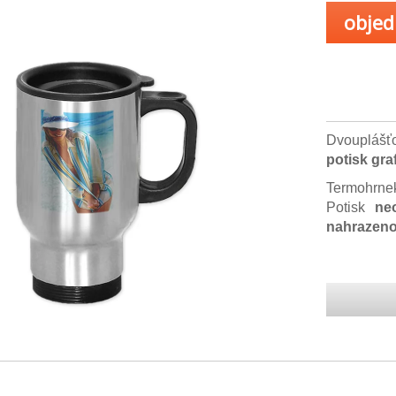
objed
Dvouplášť
potisk
graf
Termohrnek
Potisk
ne
nahrazeno