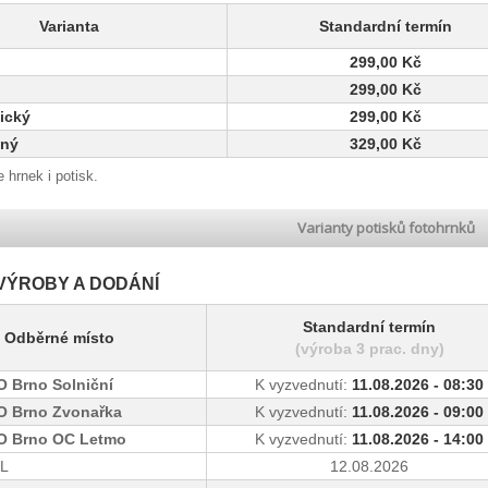
Varianta
Standardní termín
299,00 Kč
299,00 Kč
ický
299,00 Kč
nný
329,00 Kč
 hrnek i potisk.
Varianty potisků fotohrnků
VÝROBY A DODÁNÍ
Standardní termín
Odběrné místo
(výroba 3 prac. dny)
 Brno Solniční
K vyzvednutí:
11.08.2026 - 08:30
 Brno Zvonařka
K vyzvednutí:
11.08.2026 - 09:00
 Brno OC Letmo
K vyzvednutí:
11.08.2026 - 14:00
PL
12.08.2026