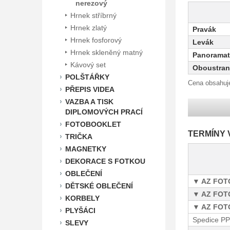
nerezový
Hrnek stříbrný
Hrnek zlatý
Pravák
Hrnek fosforový
Levák
Hrnek skleněný matný
Panoramat
Kávový set
Oboustra
POLŠTÁŘKY
Cena obsahuje
PŘEPIS VIDEA
VAZBA A TISK
DIPLOMOVÝCH PRACÍ
FOTOBOOKLET
TERMÍNY 
TRIČKA
MAGNETKY
DEKORACE S FOTKOU
OBLEČENÍ
AZ FOTO
DĚTSKÉ OBLEČENÍ
AZ FOTO
KORBELY
AZ FOTO
PLYŠÁCI
Spedice P
SLEVY