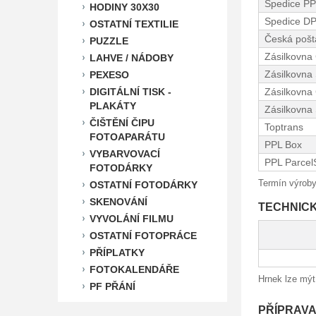
Spedice PP
HODINY 30X30
Spedice D
OSTATNÍ TEXTILIE
Česká pošta
PUZZLE
Zásilkovna
LAHVE / NÁDOBY
Zásilkovna
PEXESO
DIGITÁLNÍ TISK -
Zásilkovna 
PLAKÁTY
Zásilkovna 
ČIŠTĚNÍ ČIPU
Toptrans
FOTOAPARÁTU
PPL Box
VYBARVOVACÍ
PPL Parcel
FOTODÁRKY
Termín výroby
OSTATNÍ FOTODÁRKY
SKENOVÁNÍ
TECHNIC
VYVOLÁNÍ FILMU
OSTATNÍ FOTOPRÁCE
PŘÍPLATKY
FOTOKALENDÁŘE
Hrnek lze mý
PF PŘÁNÍ
PŘÍPRAVA