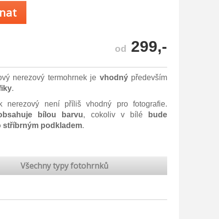
nat
299,-
od
ový nerezový termohrnek je
vhodný
především
iky
.
 nerezový není příliš vhodný pro fotografie.
obsahuje bílou barvu
, cokoliv v bílé
bude
 stříbrným podkladem
.
Všechny typy fotohrnků