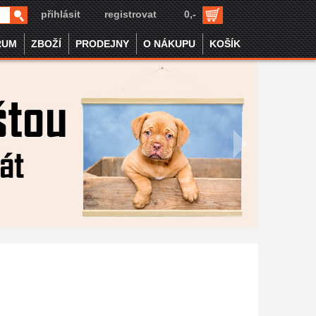
přihlásit
registrovat
0,-
RUM
ZBOŽÍ
PRODEJNY
O NÁKUPU
KOŠÍK