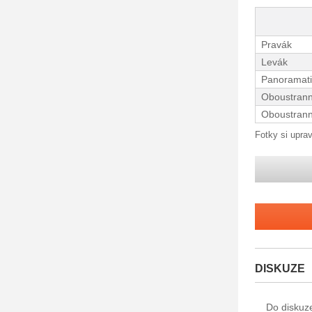
Pravák
Levák
Panoramati
Oboustrann
Oboustrann
Fotky si uprav
DISKUZE
Do diskuz