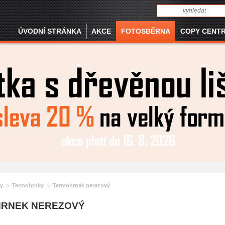
ÚVODNÍ STRÁNKA
AKCE
FOTOSBĚRNA
COPY CENT
y
Termohrnky
Termohrnek nerezový
RNEK NEREZOVÝ