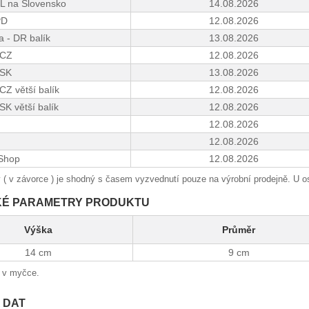
L na Slovensko
14.08.2026
PD
12.08.2026
 - DR balík
13.08.2026
 CZ
12.08.2026
 SK
13.08.2026
CZ větší balík
12.08.2026
SK větší balík
12.08.2026
12.08.2026
12.08.2026
Shop
12.08.2026
 ( v závorce ) je shodný s časem vyzvednutí pouze na výrobní prodejně. U os
KÉ PARAMETRY PRODUKTU
Výška
Průměr
14 cm
9 cm
t v myčce.
 DAT