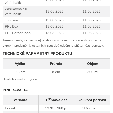
větší balík
Zásilkovna SK
13.08.2026
11.08.2026
větší balík
Toptrans
13.08.2026
11.08.2026
PPL Box
13.08.2026
11.08.2026
PPL ParcelShop
13.08.2026
11.08.2026
Termín výroby (v závorce) je shodný s časem vyzvednutí pouze na
výrobní prodejně. U ostatních způsobů odběru je přičten čas dopravy.
TECHNICKÉ PARAMETRY PRODUKTU
Výška
Průměr
Objem
9,5 cm
8 cm
300 ml
Hrnek lze mýt v myčce.
PŘÍPRAVA DAT
Varianta
Příprava dat
Velikost potisku
Pravák
1370 x 968 px
116 x 82 mm