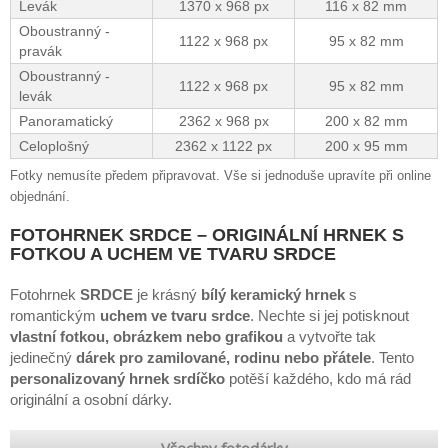
Levák
1370 x 968 px
116 x 82 mm
Oboustranný -
1122 x 968 px
95 x 82 mm
pravák
Oboustranný -
1122 x 968 px
95 x 82 mm
levák
Panoramatický
2362 x 968 px
200 x 82 mm
Celoplošný
2362 x 1122 px
200 x 95 mm
Fotky nemusíte předem připravovat. Vše si jednoduše upravíte při online
objednání.
FOTOHRNEK SRDCE – ORIGINÁLNÍ HRNEK S
FOTKOU A UCHEM VE TVARU SRDCE
Fotohrnek
SRDCE
je krásný
bílý keramický hrnek
s
romantickým
uchem ve tvaru srdce
. Nechte si jej potisknout
vlastní fotkou, obrázkem nebo grafikou
a vytvořte tak
jedinečný
dárek pro zamilované, rodinu nebo přátele
. Tento
personalizovaný hrnek srdíčko
potěší každého, kdo má rád
originální a osobní dárky.
Všechny fotodárky