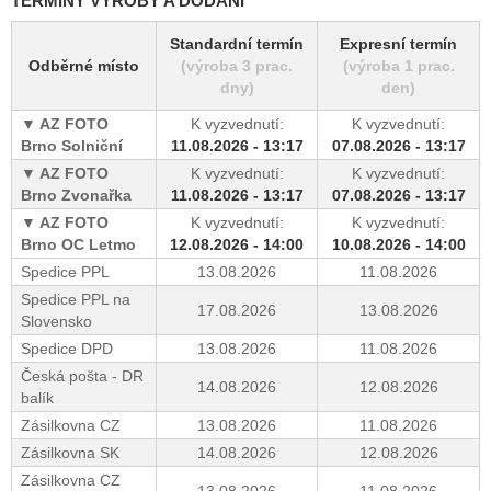
TERMÍNY VÝROBY A DODÁNÍ
Standardní termín
Expresní termín
Odběrné místo
(výroba 3 prac.
(výroba 1 prac.
dny)
den)
AZ FOTO
K vyzvednutí:
K vyzvednutí:
Brno Solniční
11.08.2026 - 13:17
07.08.2026 - 13:17
AZ FOTO
K vyzvednutí:
K vyzvednutí:
Brno Zvonařka
11.08.2026 - 13:17
07.08.2026 - 13:17
AZ FOTO
K vyzvednutí:
K vyzvednutí:
Brno OC Letmo
12.08.2026 - 14:00
10.08.2026 - 14:00
Spedice PPL
13.08.2026
11.08.2026
Spedice PPL na
17.08.2026
13.08.2026
Slovensko
Spedice DPD
13.08.2026
11.08.2026
Česká pošta - DR
14.08.2026
12.08.2026
balík
Zásilkovna CZ
13.08.2026
11.08.2026
Zásilkovna SK
14.08.2026
12.08.2026
Zásilkovna CZ
13.08.2026
11.08.2026