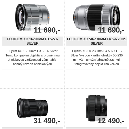
11 690,-
11 690,-
FUJIFILM XC 16-50MM F3.5-5.6
FUJIFILM XC 50-230MM F4.5-6.7 OIS
SILVER
SILVER
Fujifilm XC 16-50mm F3.5-5.6 Silver
Fujifilm XC 50-230mm F4.5-6.7 OIS
Tento kompaktní objektiv s proměnnou
Silver Vysoce kvalitní objektiv 50-230
ohniskovou vzdáleností vám nabízí
mm vám umožní zřetelně zachytit
bohatý rozsah ohniskových
fotografovaný objekt i na velkou
vzdáleností of 24 mm* na širokém
vzdálenost. Konstrukce sestává ze 13
konci po standardní teleobjektiv střední
optických členů uspořádaných v 10
třídy 76 mm*. Je ideální pro
skupinách, z čehož 1 čočka je
fotografování krajin a cestovatelskou
asférická a 1 typu ED. Všechny
fotografii a díky své všestrannosti je
optické členy jsou vyrobeny ze skla.
skvělou volbou i pro ...
Vynikající optickou kvalitu ...
31 490,-
12 490,-