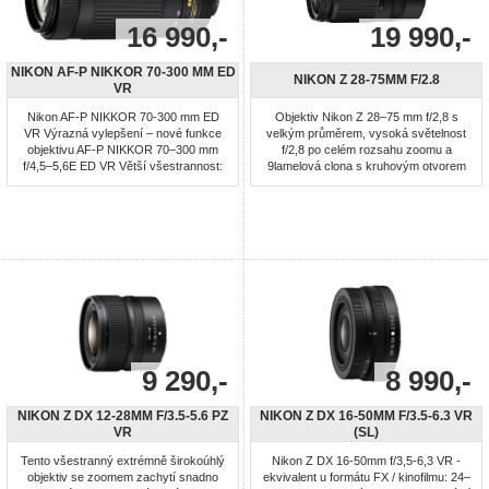
16 990,-
19 990,-
NIKON AF-P NIKKOR 70-300 MM ED
NIKON Z 28-75MM F/2.8
VR
Nikon AF-P NIKKOR 70-300 mm ED
Objektiv Nikon Z 28–75 mm f/2,8 s
VR Výrazná vylepšení – nové funkce
velkým průměrem, vysoká světelnost
objektivu AF-P NIKKOR 70–300 mm
f/2,8 po celém rozsahu zoomu a
f/4,5–5,6E ED VR Větší všestrannost:
9lamelová clona s kruhovým otvorem
tento teleobjektiv se zoomem 70–300
zobrazují ostrý objekt na působivě
mm (105–450 mm při použití na
měkkém, přirozeně působícím pozadí.
jednookých zrcadlovkách formátu
Navíc je zde možnost fotografování z
Nikon DX) nyní nabízí nejkratší
blízkých vzdáleností. Nejkratší
zaostřitelnou vzdálenost 1,2 m v rámci
zaostřitelná vzdálenost pouze 0,19 m
celého rozsahu zoomu a největší
při ohniskové vzdálenosti 28 mm ...
měřítko ...
9 290,-
8 990,-
NIKON Z DX 12-28MM F/3.5-5.6 PZ
NIKON Z DX 16-50MM F/3.5-6.3 VR
VR
(SL)
Tento všestranný extrémně širokoúhlý
Nikon Z DX 16-50mm f/3,5-6,3 VR -
objektiv se zoomem zachytí snadno
ekvivalent u formátu FX / kinofilmu: 24–