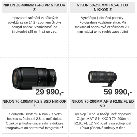
NIKON 28-400MM F/4-8 VR NIKKOR
NIKON 50-250MM F4.5-6.3 DX
Z
NIKKOR Z
Impozantní snímání vzdálených
Vytvářejte jedinečné portréty.
objektů až se 14,2× zoomem Široké
Fotografujte vzdálené akce. Při
pokrytí ohnisk. vzdáleností, od
maximální ohniskové vzdálenosti 250
širokoúhlé (28 mm) až po vzd.
mm nabízí tento rychle zaostřující
superteleobjektivu (400 mm)
objektiv s pětinásobným zoomem více
Sofistikovaná konstrukce s 21 čočkami
než většina ostatních. Ideální na cesty.
a 15 elementy (včetně 4 ED prvků a 3
Je to skvělý univerzální objektiv, který
asférických členů) Vhodný pro pestrou
přináší nádherně ostré snímky a
škálu scénářů, od krajin přes portréty
videosekvence.
až po wildlife nebo architekturu ...
29 990,-
59 990,-
NIKON 70-180MM F/2.8 SSD NIKKOR
NIKON 70-200MM AF-S F2.8E FL ED
Z
VR
Teleobjektiv systému Nikon Z s velmi
Rychlejší, lehčí a hbitější než doposud.
hezkou světelností 2.8 po celé délce.
Objektiv AF-S NIKKOR 70–200mm
Objektiv je hodně univerzální a dokáže
f/2.8E FL ED VR posílí vaši schopnost
fotografovat od portrétové fotografie až
získat působivé snímky v těch
po telesnímky sportu, nebo přírody. S
nejnáročnějších podmínkách.