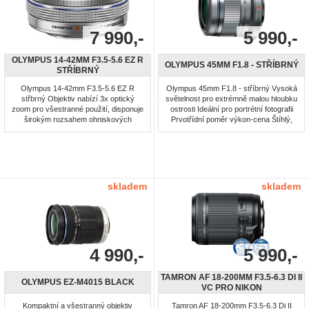
7 990,-
5 990,-
OLYMPUS 14-42MM F3.5-5.6 EZ R
OLYMPUS 45MM F1.8 - STŘÍBRNÝ
STŘÍBRNÝ
Olympus 14-42mm F3.5-5.6 EZ R
Olympus 45mm F1.8 - stříbrný Vysoká
střbrný Objektiv nabízí 3x optický
světelnost pro extrémně malou hloubku
zoom pro všestranné použití, disponuje
ostrosti Ideální pro portrétní fotografii
širokým rozsahem ohniskových
Prvotřídní poměr výkon-cena Štíhlý,
vzdáleností, který je ekvivalentní
kovově vzhlížející design Výměnný
rozsahu 28 mm až 84 mm u
dekorační prstenec Vysokorychlostní
fotoaparátů na 35 mm film. Elektronický
AF s technologií MSC
transfokátor umožňuje ovládat zoom
pomocí chytrého telefonu. Výjimečně
rychlé a tiché automatické zaostřování
skladem
skladem
...
4 990,-
5 990,-
TAMRON AF 18-200MM F3.5-6.3 DI II
OLYMPUS EZ-M4015 BLACK
VC PRO NIKON
Kompaktní a všestranný objektiv
Tamron AF 18-200mm F3.5-6.3 Di II