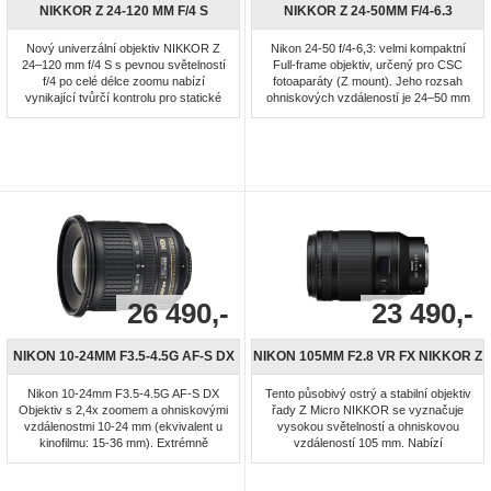
NIKKOR Z 24-120 MM F/4 S
NIKKOR Z 24-50MM F/4-6.3
Nový univerzální objektiv NIKKOR Z
Nikon 24-50 f/4-6,3: velmi kompaktní
24–120 mm f/4 S s pevnou světelností
Full-frame objektiv, určený pro CSC
f/4 po celé délce zoomu nabízí
fotoaparáty (Z mount). Jeho rozsah
vynikající tvůrčí kontrolu pro statické
ohniskových vzdáleností je 24–50 mm
snímky i videa. Pořídíte portréty i
a světelnost f/4-6,3. Optická soustava
makrosnímky s vynikající hloubkou
obsahuje ED a asférické členy, které
ostrosti v celém rozsahu zoomu. Při
minimalizují zkreslení obrazu v celém
záznamu videa můžete měnit
rozsahu zoomu. Díky tichému
ohniskové vzdálenosti beze změny
krokovému ostřícímu motoru a
expozice. Objektiv je také zajímavý ...
minimální změně úhlu záběru ...
26 490,-
23 490,-
NIKON 10-24MM F3.5-4.5G AF-S DX
NIKON 105MM F2.8 VR FX NIKKOR Z
Nikon 10-24mm F3.5-4.5G AF-S DX
Tento působivý ostrý a stabilní objektiv
Objektiv s 2,4x zoomem a ohniskovými
řady Z Micro NIKKOR se vyznačuje
vzdálenostmi 10-24 mm (ekvivalent u
vysokou světelností a ohniskovou
kinofilmu: 15-36 mm). Extrémně
vzdáleností 105 mm. Nabízí
širokoúhlý objektiv umožňující
bezproblémové zaostřování, vynikající
fotografovat rozsáhlá panoramata a
reprodukci neostrých míst obrazu a