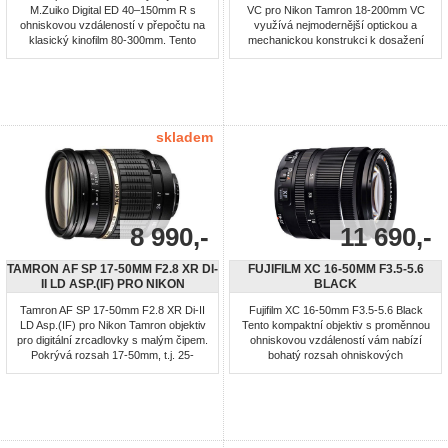
M.Zuiko Digital ED 40–150mm R s
VC pro Nikon Tamron 18-200mm VC
ohniskovou vzdáleností v přepočtu na
využívá nejmodernější optickou a
klasický kinofilm 80‑300mm. Tento
mechanickou konstrukci k dosažení
objektiv je ideální pro detailní portréty
kompaktního rozměru a vysokého
nebo záběry vzdálených objektů, v
výkonu. Použití stabilizace obrazu VC
ateliéru i plenéru. Ke jeho konstrukci
(Vibration Compensation) zajišťuje
patří i unikátním mechanismem se
vynikající kvalitu obrazu a zároveň je
šroubovým posuvem zaostřovací
nejlehčím zoom objektivem ve své
čočky (MSC), který je ideální pro ...
třídě. Skvěle funguje jako ...
skladem
8 990,-
11 690,-
TAMRON AF SP 17-50MM F2.8 XR DI-
FUJIFILM XC 16-50MM F3.5-5.6
II LD ASP.(IF) PRO NIKON
BLACK
Tamron AF SP 17-50mm F2.8 XR Di-II
Fujifilm XC 16-50mm F3.5-5.6 Black
LD Asp.(IF) pro Nikon Tamron objektiv
Tento kompaktní objektiv s proměnnou
pro digitální zrcadlovky s malým čipem.
ohniskovou vzdáleností vám nabízí
Pokrývá rozsah 17-50mm, t.j. 25-
bohatý rozsah ohniskových
75mm při přepočtení na 35mm film.
vzdáleností of 24 mm* na širokém
Nabízí velmi vysokou obrazovou
konci po standardní teleobjektiv střední
kvalitu a vysokou světelnost v celém
třídy 76 mm*. Je ideální pro
rozsahu F/2.8, nepostradatelnou pro
fotografování krajin a cestovatelskou
portrétní fotografii. Objektiv obsahuje
fotografii a díky své všestrannosti je
také motor ostření ...
skvělou volbou i pro zachycení ...