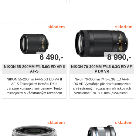
obrazů Lehký a kompaktní
při snímání filmů kompatibilními
Zaostřovací vzdálenost pouze 24 cm.
fotoaparáty. Dynamický stabilizátor
Rychlé a téměř tiché automatické
obrazu pro plynulé záznamy. Rychlé
zaostřování s pohonem USM
AF s plně manuálním doostřováním.
Povrchová úprava Super Spectra
Minimální zaostřovací vzdálenost
Kruhová clona Volitelná speciální
0,39 m. Cashback při nákupu EOS
skladem
skladem
sluneční clona
750D ...
6 490,-
8 990,-
NIKON 55-200MM F/4-5.6G ED VR II
NIKON 70-300MM F/4.5-6.3G ED AF-
AF-S
P DX VR
NIKON 55-200mm F/4-5.6G ED VR II
Nikon 70-300mm f/4.5-6.3G ED AF-P
AF-S Teleobjektiv formátu DX s
DX VR Vytvářejte působivé kompozice
výrazně kompaktními rozměry. Tento
s všestranným rozsahem ohniskových
teleobjektiv s všestranným rozsahem
vzdáleností 70–300 mm (ekvivalent u
ohniskových vzdáleností 55-200 mm a
kinofilmu a formátu FX: 105–450 mm),
extrémně kompaktní konstrukcí je
které vám snadno přiblíží každou akci.
ideálním doplňkem menších digitálních
Užívejte si všestrannost zoomu při
jednookých zrcadlovek formátu DX
fotografování zvířat v přírodě nebo při
pořizování snímků hrajících si dětí ve
velkém ...
skladem
skladem