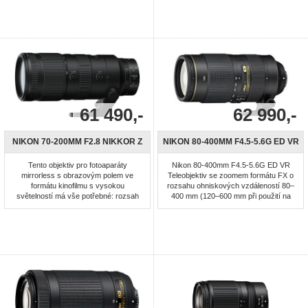
plně otevřenou clonou na pevnou
hodnotu 2,8 pro fotografování za nízké
hladiny osvětlení nebo pro použití
nižších hodnot citlivosti ISO, resp. pro
...
61 490,-
62 990,-
NIKON 70-200MM F2.8 NIKKOR Z
NIKON 80-400MM F4.5-5.6G ED VR
Tento objektiv pro fotoaparáty
Nikon 80-400mm F4.5-5.6G ED VR
mirrorless s obrazovým polem ve
Teleobjektiv se zoomem formátu FX o
formátu kinofilmu s vysokou
rozsahu ohniskových vzdáleností 80–
světelností má vše potřebné: rozsah
400 mm (120–600 mm při použití na
ohniskových vzdáleností 70–200 mm,
jednookých zrcadlovkách Nikon
pokročilou optiku a důkladné utěsnění
formátu DX). Vynikající optický výkon:
proti povětrnostním vlivům. Ať už
čtyři optické členy ze skel ED (optická
fotografujete sport, akce nebo
skla s extrémně nízkým rozptylem
reportáže, tento výjimečně kompaktní
světla) a jeden optický člen ze skla
objektiv vás osvobodí při fotografování
Super ED korigují barevnou ...
...