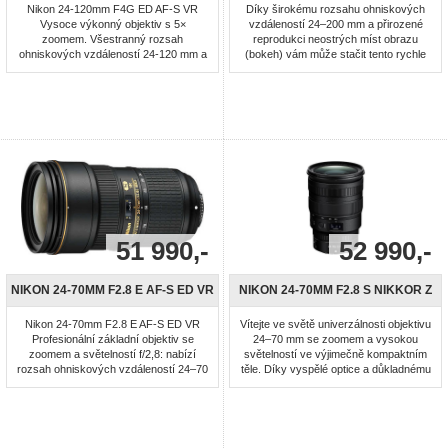
Nikon 24-120mm F4G ED AF-S VR
Díky širokému rozsahu ohniskových
Vysoce výkonný objektiv s 5×
vzdáleností 24–200 mm a přirozené
zoomem. Všestranný rozsah
reprodukci neostrých míst obrazu
ohniskových vzdáleností 24-120 mm a
(bokeh) vám může stačit tento rychle
konstantní světelnost f/4. Systém
zaostřující teleobjektiv se zoomem pro
redukce vibrací VR II včetně režimů
fotoaparáty mirrorless. Je lehký, lze ho
Normal a Active. Možnost použití až o
snadno uložit i do menších brašen,
4 EV delších časů závěrky. Antireflexní
umožňuje pořizovat snímky i videa s
vrstvy Nano Crystal Coat pro redukci
bohatými detaily a je utěsněn proti
reflexů a závoje. Ultrazvukový ...
prachu a vlhkosti ...
51 990,-
52 990,-
NIKON 24-70MM F2.8 E AF-S ED VR
NIKON 24-70MM F2.8 S NIKKOR Z
Nikon 24-70mm F2.8 E AF-S ED VR
Vítejte ve světě univerzálnosti objektivu
Profesionální základní objektiv se
24–70 mm se zoomem a vysokou
zoomem a světelností f/2,8: nabízí
světelností ve výjimečně kompaktním
rozsah ohniskových vzdáleností 24–70
těle. Díky vyspělé optice a důkladnému
mm (ekvivalent na formátu DX: 36–105
utěsnění proti povětrnostním vlivům je
mm). Poskytuje spolehlivý výkon od
tento objektiv pro fotoaparáty
širokoúhlého objektivu až po střední
mirrorless s obrazovým snímačem ve
teleobjektiv bez ohledu na to, co právě
formátu kinofilmu spolehlivým
fotografujete. Vysoká světelnost f/2,8:
šampionem za každého osvětlení.