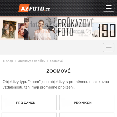
Togg
navig
Togg
navig
E-shop
Objektivy a doplňky
zoomové
ZOOMOVÉ
Objektivy typu "zoom" jsou objektivy s proměnnou ohniskovou
vzdáleností, tzn. mají proměnné přiblížení.
PRO CANON
PRO NIKON