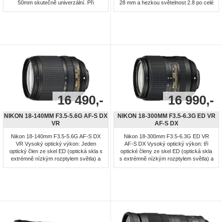
50mm skutečně univerzální. Při
28 mm a hezkou světelnost 2.8 po celé
běžném rozhlížení i velkých
délce. Díky tomu se hodí nejenom k
dobrodružstvích získáte svobodu
fotografování širokoúhlých záběrů, ale
pořizovat skvělé snímky a
také pro nahrávání videa, kde s
videosekvence. V každém okamžiku.
použitím zoomu nedojde ke změně
expozice. Minimální vzdálenost pro
zaostření je jen 19 cm a ...
16 490,-
16 990,-
NIKON 18-140MM F3.5-5.6G AF-S DX
NIKON 18-300MM F3.5-6.3G ED VR
VR
AF-S DX
Nikon 18-140mm F3.5-5.6G AF-S DX
Nikon 18-300mm F3.5-6.3G ED VR
VR Vysoký optický výkon: Jeden
AF-S DX Vysoký optický výkon: tři
optický člen ze skel ED (optická skla s
optické členy ze skel ED (optická skla
extrémně nízkým rozptylem světla) a
s extrémně nízkým rozptylem světla) a
jeden asférický optický člen pomáhají
tři asférické optické členy pomáhají
dosahovat vysokého rozlišení a
dosahovat vysokého rozlišení a
kontrastu obrazu při současné
kontrastu obrazu při současné
minimalizaci většiny vad zobrazení
minimalizaci většiny vad zobrazení
včetně barevné vady. Systém redukce
včetně barevné vady. Systém redukce
vibrací (VR): Minimalizuje účinky ...
vibrací (VR): minimalizuje ...