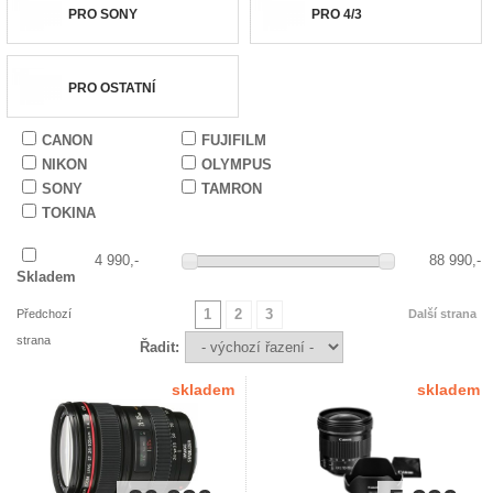
PRO SONY
PRO 4/3
PRO OSTATNÍ
CANON
FUJIFILM
NIKON
OLYMPUS
SONY
TAMRON
TOKINA
4 990,-
88 990,-
Skladem
1
2
3
Předchozí
Další strana
strana
Řadit:
skladem
skladem