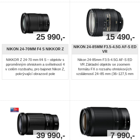
nabízí výjimečný ...
25 990,-
15 490,-
NIKON 24-85MM F3.5-4.5G AF-S ED
NIKON 24-70MM F4 S NIKKOR Z
VR
NIKKOR Z 24-70 mm f/4 S – objektiv s
Nikon 24-85mm F3.5-4.5G AF-S ED
pproměnným ohniskem a světelností 4
VR Základní objektiv se zoomem
v celém rozdsahu, pro bajonet Nikon Z,
formátu FX o rozsahu ohniskových
pokrývající obrazové pole
vzdáleností 24–85 mm (36–127,5 mm
kinofilmového políčka (full frame)
při použití na digitálních jednookých
zrcadlovkách Nikon formátu DX).
Systém redukce vibrací (VR II)
umožňuje stabilnější fotografování z
ruky a dovoluje pracovat s časy
závěrky delšími až o 4 EV.
Vícenásobné ...
39 990,-
7 990,-