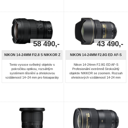
pořizovat snímky se zdůrazněnou
stabilní obraz při fotografování z ruky.
perspektivou. Výjimečně kvalitní
Díky měřítku zobrazení 1 : 1 je
optická konstrukce vytvořená
ideálním příslušenstvím fotografů, pro
speciálně pro obrazové snímače
které je těžištěm jejich ...
digitálních ...
58 490,-
43 490,-
NIKON 14-24MM F/2.8 S NIKKOR Z
NIKON 14-24MM F2.8G ED AF-S
Tento vysoce světelný objektiv s
Nikon 14-24mm F2.8G ED AF-S
pokročilou optikou, rozsáhlým
Profesionální extrémně širokoúhlý
systémem těsnění a ohniskovou
objektiv NIKKOR se zoomem. Rozsah
vzdáleností 14–24 mm pro fotoaparáty
ohniskových vzdáleností 14-24 mm
mirrorless formátu FX je skutečný
(Při použití formátu DX: 21-36 mm).
profesionál. Jeho vynikající kresba a
Antireflexní vrstvy Nano Crystal Coat
kompaktní konstrukce jej vyzdvihují
pro redukci reflexů a závoje.
mezi všemi ostatními extrémně
Ultrazvukový zaostřovací motor
širokoúhlými objektivy. - Zaostřování:
(SWM) pro extrémně tiché a rychlé
Automatické, manuální - Průměr ×
automatické zaostřování. Optická skla
délka ...
ED pro ...