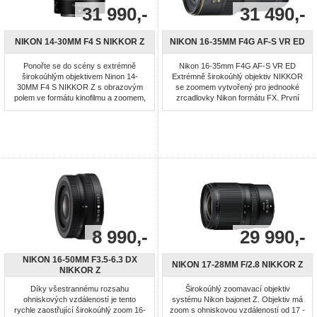
31 990,-
31 490,-
NIKON 14-30MM F4 S NIKKOR Z
NIKON 16-35MM F4G AF-S VR ED
Ponořte se do scény s extrémně
Nikon 16-35mm F4G AF-S VR ED
širokoúhlým objektivem Ninon 14-
Extrémně širokoúhlý objektiv NIKKOR
30MM F4 S NIKKOR Z s obrazovým
se zoomem vytvořený pro jednooké
polem ve formátu kinofilmu a zoomem,
zrcadlovky Nikon formátu FX. První
který vám dodá tvůrčí výhodu.
extrémně širokoúhlý objektiv na světě
Objektiv NIKKOR Z 14–30 mm f/4 řady
vybavený redukcí vibrací, která
S má kompaktní provedení a plochý
poskytuje neuvěřitelně stabilní obraz
přední optický člen. Můžete na něm
na obrazovém snímači i v hledáčku.
používat 82mm filtry a snadno ho uložit
Vynikající optická konstrukce
do malé brašny. Kdekoli můžete
poskytuje špičkový výkon a vyznačuje
pořizovat ...
...
8 990,-
29 990,-
NIKON 16-50MM F3.5-6.3 DX
NIKON 17-28MM F/2.8 NIKKOR Z
NIKKOR Z
Díky všestrannému rozsahu
Širokoúhlý zoomavací objektiv
ohniskových vzdáleností je tento
systému Nikon bajonet Z. Objektiv má
rychle zaostřující širokoúhlý zoom 16-
zoom s ohniskovou vzdáleností od 17 -