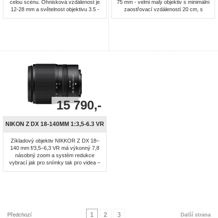
celou scénu. Ohnisková vzdálenost je
75 mm - velmi malý objektiv s minimální
12-28 mm a světelnost objektivu 3.5 -
zaostřovací vzdáleností 20 cm, s
5.8. Vestavěná redukce vibrací s
redukcí vibrací, který účinně prodlouží
účinností až do 4,5 EV zaručuje čisté a
čas závěrky až o 4,5 EV. Je složený z
nerozmazané záběry za chůze a
9 optických členů, z nichž jsou 4
mluvení při filmování nebo při
asférické a 1 s extra nízkým
panorámování z ruky. Neobvyklá je
rozptylem.
funkce motorického zoomování ...
15 790,-
NIKON Z DX 18-140MM 1:3,5-6.3 VR
Zíkladový objektiv NIKKOR Z DX 18–
140 mm f/3,5–6,3 VR má výkonný 7,8
násobný zoom a systém redukce
vybrací jak pro snímky tak pro videa –
redukce vibrací v objektivu uchovává
snímky stabilní a umožňuje
fotografovat časy závěrky až o 5 EV
delšími bez rozhýbání fotoaparátu. To
umožňuje fotografovat ostré snímky a
pořizovat perfektně stabilní ...
1
2
3
Předchozí
Další strana