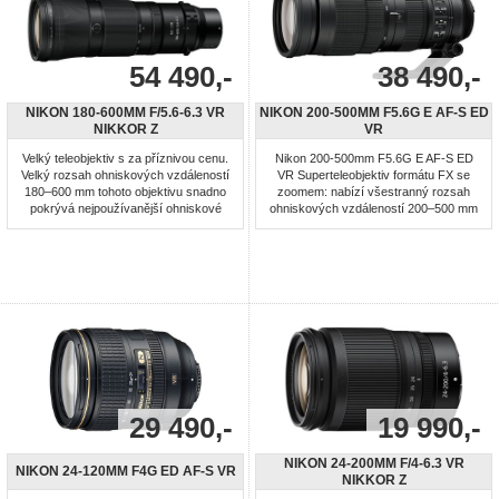
54 490,-
38 490,-
NIKON 180-600MM F/5.6-6.3 VR
NIKON 200-500MM F5.6G E AF-S ED
NIKKOR Z
VR
Velký teleobjektiv s za příznivou cenu.
Nikon 200-500mm F5.6G E AF-S ED
Velký rozsah ohniskových vzdáleností
VR Superteleobjektiv formátu FX se
180–600 mm tohoto objektivu snadno
zoomem: nabízí všestranný rozsah
pokrývá nejpoužívanější ohniskové
ohniskových vzdáleností 200–500 mm
vzdálenosti pro fotografování divokých
(ekvivalent u formátu DX: 300–750
zvířat, ptáků a letadel, a současně
mm). Ideální objektiv pro fotografování
ponechává velkou míru všestrannosti
zvířat v přírodě, ptáků, letadel a
pro sporty a krajiny. Díky nejkratší
rychlých sportů. Pevná světelnost
zaostřitelné vzdálenosti pouhých 2,4 m
f/5,6: zaručuje konzistentní čas
při ohniskové ...
závěrky a plynulou regulaci ...
29 490,-
19 990,-
NIKON 24-200MM F/4-6.3 VR
NIKON 24-120MM F4G ED AF-S VR
NIKKOR Z