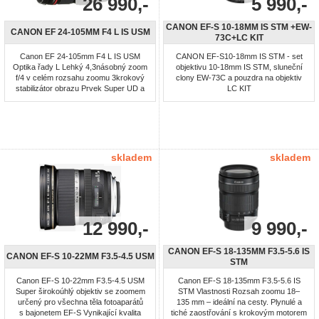
26 990,-
5 990,-
CANON EF-S 10-18MM IS STM +EW-
CANON EF 24-105MM F4 L IS USM
73C+LC KIT
Canon EF 24-105mm F4 L IS USM
CANON EF-S10-18mm IS STM - set
Optika řady L Lehký 4,3násobný zoom
objektivu 10-18mm IS STM, sluneční
f/4 v celém rozsahu zoomu 3krokový
clony EW-73C a pouzdra na objektiv
stabilizátor obrazu Prvek Super UD a
LC KIT
asférické prvky objektivu Rychlé
zaostřování Povrchová úprava Super
Spectra Kruhová clona zajišťuje
příjemné rozostření pozadí Měkké
pouzdro a sluneční clona Akce
Cashback do 26.10.2015 !!
skladem
skladem
12 990,-
9 990,-
CANON EF-S 18-135MM F3.5-5.6 IS
CANON EF-S 10-22MM F3.5-4.5 USM
STM
Canon EF-S 10-22mm F3.5-4.5 USM
Canon EF-S 18-135mm F3.5-5.6 IS
Super širokoúhlý objektiv se zoomem
STM Vlastnosti Rozsah zoomu 18–
určený pro všechna těla fotoaparátů
135 mm – ideální na cesty. Plynulé a
s bajonetem EF-S Vynikající kvalita
tiché zaostřování s krokovým motorem