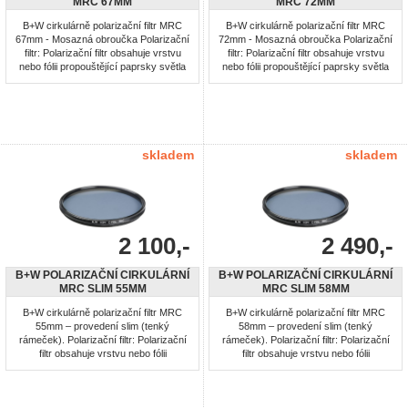
MRC 67MM
MRC 72MM
B+W cirkulárně polarizační filtr MRC
B+W cirkulárně polarizační filtr MRC
67mm - Mosazná obroučka Polarizační
72mm - Mosazná obroučka Polarizační
filtr: Polarizační filtr obsahuje vrstvu
filtr: Polarizační filtr obsahuje vrstvu
nebo fólii propouštějící paprsky světla
nebo fólii propouštějící paprsky světla
jehož vlnění je po průchodu filtrem
jehož vlnění je po průchodu filtrem
polarizováno v jedné rovině. Paprsky
polarizováno v jedné rovině. Paprsky
polarizované odrazem světla, například
polarizované odrazem světla, například
od lesklých ploch, přicházející do filtru
od lesklých ploch, přicházející do filtru
pod úhlem 90° k rovině polarizace ...
pod úhlem 90° k rovině polarizace ...
skladem
skladem
2 100,-
2 490,-
B+W POLARIZAČNÍ CIRKULÁRNÍ
B+W POLARIZAČNÍ CIRKULÁRNÍ
MRC SLIM 55MM
MRC SLIM 58MM
B+W cirkulárně polarizační filtr MRC
B+W cirkulárně polarizační filtr MRC
55mm – provedení slim (tenký
58mm – provedení slim (tenký
rámeček). Polarizační filtr: Polarizační
rámeček). Polarizační filtr: Polarizační
filtr obsahuje vrstvu nebo fólii
filtr obsahuje vrstvu nebo fólii
propouštějící paprsky světla jehož
propouštějící paprsky světla jehož
vlnění je po průchodu filtrem
vlnění je po průchodu filtrem
polarizováno v jedné rovině. Paprsky
polarizováno v jedné rovině. Paprsky