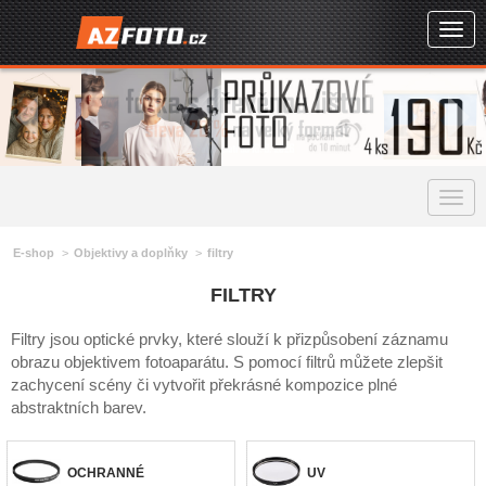
Togg
navig
Togg
navig
E-shop
Objektivy a doplňky
filtry
FILTRY
Filtry jsou optické prvky, které slouží k přizpůsobení záznamu
obrazu objektivem fotoaparátu. S pomocí filtrů můžete zlepšit
zachycení scény či vytvořit překrásné kompozice plné
abstraktních barev.
OCHRANNÉ
UV