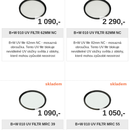
1 090,-
2 290,-
B+W 010 UV FILTR 62MM NC
B+W 010 UV FILTR 82MM NC
B+W UV filtr 62mm NC - mosazná
B+W UV filtr 82mm NC - mosazná
obroučka. Tento UV filtr blokuje
obroučka. Tento UV filtr blokuje
neviditelné UV složky světla z oblohy,
neviditelné UV složky světla z oblohy,
které mohou způsobit neostrost
které mohou způsobit neostrost
snímku a na které mnoho barevných
snímku a na které mnoho barevných
filmů reaguje modrým nádechem. (Tyto
filmů reaguje modrým nádechem. (Tyto
filtry by se měly správně nazývat "UV-
filtry by se měly správně nazývat "UV-
blokující filtry", neboť existují také filtry
blokující filtry", neboť existují také filtry
pro technické účely, které naopak UV
pro technické účely, které naopak UV
záření propouštějí a ...
záření propouštějí a ...
skladem
skladem
1 090,-
1 050,-
B+W 010 UV FILTR MRC 39
B+W 010 UV FILTR MRC 55