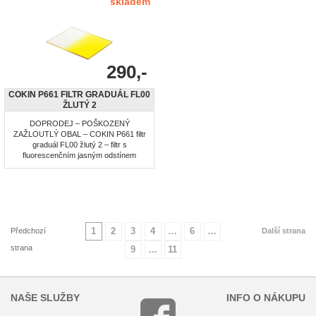
skladem
290,-
COKIN P661 FILTR GRADUÁL FL00
ŽLUTÝ 2
DOPRODEJ – POŠKOZENÝ
ZAŽLOUTLÝ OBAL – COKIN P661 filtr
graduál FL00 žlutý 2 – filtr s
fluorescenčním jasným odstínem
1
2
3
4
…
6
…
Předchozí
Další strana
strana
9
…
11
NAŠE SLUŽBY
INFO O NÁKUPU