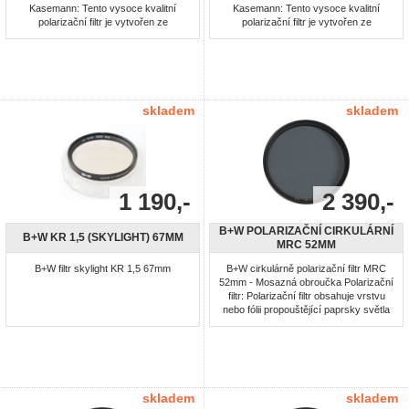
Kasemann: Tento vysoce kvalitní
Kasemann: Tento vysoce kvalitní
polarizační filtr je vytvořen ze
polarizační filtr je vytvořen ze
samostatných polarizačních fólií a
samostatných polarizačních fólií a
speciálně upraveného optického skla.
speciálně upraveného optického skla.
Na okrajích je utěsněn a proto je
Na okrajích je utěsněn a proto je
vnitřek filtru, včetně polarizačních fólií
vnitřek filtru, včetně polarizačních fólií
odolný i vůči extrémním klimatickým
odolný i vůči extrémním klimatickým
podmínkám. Tím se výrazně ...
podmínkám. Tím se ...
skladem
skladem
1 190,-
2 390,-
B+W POLARIZAČNÍ CIRKULÁRNÍ
B+W KR 1,5 (SKYLIGHT) 67MM
MRC 52MM
B+W filtr skylight KR 1,5 67mm
B+W cirkulárně polarizační filtr MRC
52mm - Mosazná obroučka Polarizační
filtr: Polarizační filtr obsahuje vrstvu
nebo fólii propouštějící paprsky světla
jehož vlnění je po průchodu filtrem
polarizováno v jedné rovině. Paprsky
polarizované odrazem světla, například
od lesklých ploch, přicházející do filtru
pod úhlem 90° k rovině polarizace ...
skladem
skladem