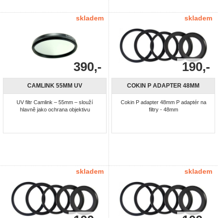
polarizované odrazem světla, například
polarizované odrazem světla, například
od lesklých ploch, přicházející do filtru
od lesklých ploch, přicházející do filtru
pod úhlem 90° k rovině ...
pod úhlem 90° k rovině ...
skladem
skladem
390,-
190,-
CAMLINK 55MM UV
COKIN P ADAPTER 48MM
UV filtr Camlink – 55mm – slouží
Cokin P adapter 48mm P adaptér na
hlavně jako ochrana objektivu
filtry - 48mm
skladem
skladem