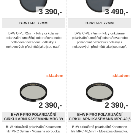
3 390,-
3 490,-
B+W C-PL 72MM
B+W C-PL 77MM
B+W C-PL 72mm - Filtry cirkulárně
B+W C-PL 77mm - Filtry cirkulárně
polarizační umožňují odstraňovat nebo
polarizační umožňují odstraňovat nebo
potlačovat nežádoucí odlesky z
potlačovat nežádoucí odlesky z
nekovových předmětů jako jsou např.
nekovových předmětů jako jsou např.
voda, sklo atd. způsobené lineárně
voda, sklo atd. způsobené lineárně
polarizovaným světlem, vznikajícím při
polarizovaným světlem, vznikajícím při
dopadu a následném odrazu na povrch
dopadu a následném odrazu na povrch
lesklých ploch nebo rozptylem
lesklých ploch nebo rozptylem
slunečního světla v atmosféře.
slunečního světla v atmosféře.
Použitím polarizačních filtrů ...
Použitím polarizačních filtrů ...
skladem
skladem
2 390,-
2 390,-
B+W F-PRO POLARIZAČNÍ
B+W F-PRO POLARIZAČNÍ
CIRKULÁRNÍ KÄSEMANN MRC 39
CIRKULÁRNÍ KÄSEMANN MRC 40,5
B+W cirkulárně polarizační Kasemann
B+W cirkulárně polarizační Kasemann
filtr MRC 39mm - Mosazná obroučka.
filtr MRC 40,5mm - Mosazná obroučka.