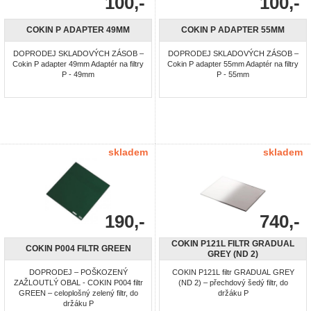
100,-
100,-
COKIN P ADAPTER 49MM
COKIN P ADAPTER 55MM
DOPRODEJ SKLADOVÝCH ZÁSOB –
DOPRODEJ SKLADOVÝCH ZÁSOB –
Cokin P adapter 49mm Adaptér na filtry
Cokin P adapter 55mm Adaptér na filtry
P - 49mm
P - 55mm
skladem
skladem
190,-
740,-
COKIN P121L FILTR GRADUAL
COKIN P004 FILTR GREEN
GREY (ND 2)
DOPRODEJ – POŠKOZENÝ
COKIN P121L filtr GRADUAL GREY
ZAŽLOUTLÝ OBAL - COKIN P004 filtr
(ND 2) – přechdový šedý filtr, do
GREEN – celoplošný zelený filtr, do
držáku P
držáku P