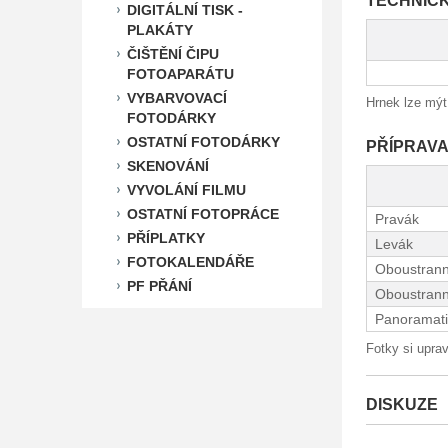
TECHNIC
DIGITÁLNÍ TISK -
PLAKÁTY
ČIŠTĚNÍ ČIPU
FOTOAPARÁTU
VYBARVOVACÍ
Hrnek lze mý
FOTODÁRKY
OSTATNÍ FOTODÁRKY
PŘÍPRAVA
SKENOVÁNÍ
VYVOLÁNÍ FILMU
OSTATNÍ FOTOPRÁCE
Pravák
PŘÍPLATKY
Levák
FOTOKALENDÁŘE
Oboustrann
PF PŘÁNÍ
Oboustrann
Panoramati
Fotky si uprav
DISKUZE