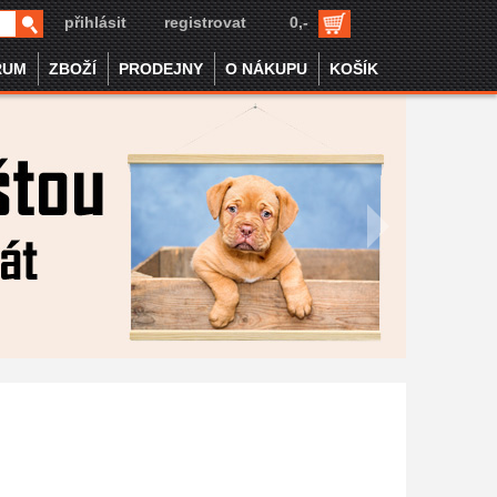
přihlásit
registrovat
0,-
RUM
ZBOŽÍ
PRODEJNY
O NÁKUPU
KOŠÍK