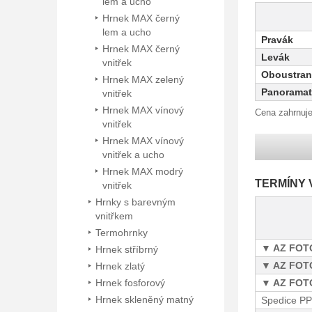
lem a ucho
Hrnek MAX černý
lem a ucho
Pravák
Hrnek MAX černý
Levák
vnitřek
Oboustra
Hrnek MAX zelený
Panoramat
vnitřek
Hrnek MAX vínový
Cena zahrnuje
vnitřek
Hrnek MAX vínový
vnitřek a ucho
Hrnek MAX modrý
TERMÍNY 
vnitřek
Hrnky s barevným
vnitřkem
Termohrnky
AZ FOTO
Hrnek stříbrný
AZ FOTO
Hrnek zlatý
Hrnek fosforový
AZ FOTO
Hrnek skleněný matný
Spedice P