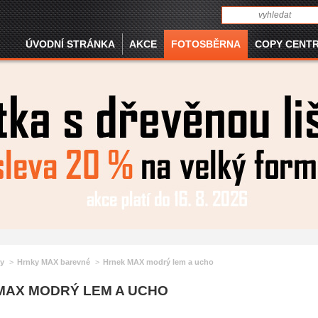
ÚVODNÍ STRÁNKA
AKCE
FOTOSBĚRNA
COPY CENT
y
Hrnky MAX barevné
Hrnek MAX modrý lem a ucho
MAX MODRÝ LEM A UCHO