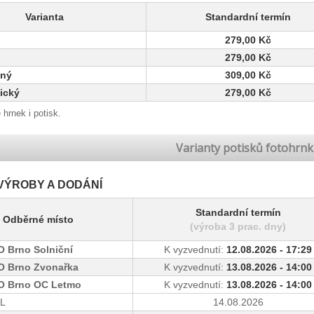
Varianta
Standardní termín
279,00 Kč
279,00 Kč
nný
309,00 Kč
ický
279,00 Kč
 hrnek i potisk.
Varianty potisků fotohrn
VÝROBY A DODÁNÍ
Standardní termín
Odběrné místo
(výroba 3 prac. dny)
 Brno Solniční
K vyzvednutí:
12.08.2026 - 17:29
 Brno Zvonařka
K vyzvednutí:
13.08.2026 - 14:00
 Brno OC Letmo
K vyzvednutí:
13.08.2026 - 14:00
PL
14.08.2026