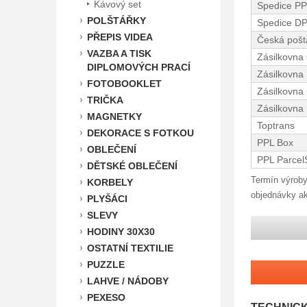
Kávový set
Spedice PP
POLŠTÁŘKY
Spedice D
PŘEPIS VIDEA
Česká pošta
VAZBA A TISK
Zásilkovna
DIPLOMOVÝCH PRACÍ
Zásilkovna
FOTOBOOKLET
Zásilkovna 
TRIČKA
Zásilkovna 
MAGNETKY
Toptrans
DEKORACE S FOTKOU
PPL Box
OBLEČENÍ
PPL Parcel
DĚTSKÉ OBLEČENÍ
Termín výroby
KORBELY
objednávky ak
PLYŠÁCI
SLEVY
HODINY 30X30
OSTATNÍ TEXTILIE
PUZZLE
LAHVE / NÁDOBY
PEXESO