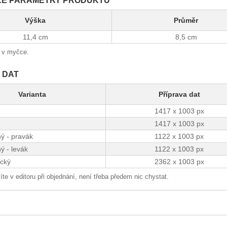
KÉ PARAMETRY PRODUKTU
Výška
Průměr
11,4 cm
8,5 cm
t v myčce.
 DAT
Varianta
Příprava dat
1417 x 1003 px
1417 x 1003 px
ý - pravák
1122 x 1003 px
ý - levák
1122 x 1003 px
cký
2362 x 1003 px
íte v editoru při objednání, není třeba předem nic chystat.