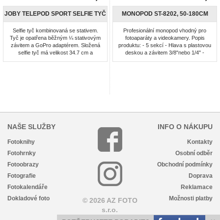
JOBY TELEPOD SPORT SELFIE TYČ
MONOPOD ST-8202, 50-180CM
Selfie tyč kombinovaná se stativem.
Profesionální monopod vhodný pro
Tyč je opatřena běžným ¼ stativovým
fotoaparáty a videokamery. Popis
závitem a GoPro adaptérem. Složená
produktu: - 5 sekcí - Hlava s plastovou
selfie tyč má velikost 34.7 cm a
deskou a závitem 3/8"nebo 1/4" -
rozložená až 130 cm. Stativ dodávaný
polstrovaná rukojeť - Maximální výška:
k tyči lze použít i samostatně a pak je
180cm - Minimální výška: 50cm -
jeho výška jen 10.6 cm.
Délka ve složeném stavu: 50cm -
Hmotnost: 510g bez pouzdra - Počet
dílů nohou: 5 - Maximální zatížení: 5kg
- Aretace nohou: ano - ...
NAŠE SLUŽBY
INFO O NÁKUPU
Fotoknihy
Kontakty
Fotohrnky
Osobní odběr
Fotoobrazy
Obchodní podmínky
Fotografie
Doprava
Fotokalendáře
Reklamace
Dokladové foto
Možnosti platby
© 2026 AZ FOTO
s.r.o.