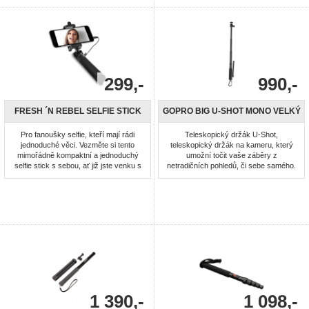
299,-
990,-
FRESH ´N REBEL SELFIE STICK
GOPRO BIG U-SHOT MONO VELKÝ
Pro fanoušky selfie, kteří mají rádi
Teleskopický držák U-Shot,
jednoduché věci. Vezměte si tento
teleskopický držák na kameru, který
mimořádně kompaktní a jednoduchý
umožní točit vaše záběry z
selfie stick s sebou, ať již jste venku s
netradičních pohledů, či sebe samého.
přáteli nebo sami. Toto je ten
Držák je velmi lehký a pevný. Má
nejzákladnější Selfie Stick pro ty, kteří
nastavitelnou délku až 95 cm. K tomuto
mají rádi jednoduché věci. Zapojte
držáku je nutný držák na stojan (stativ)
kabel do audio portu na telefonu a
(TRIPOD MOUNT)
okamžitě můžete fotit selfie. Nemusíte
instalovat žádné ...
1 390,-
1 098,-