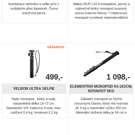
Kombinace deštníku a selfie tyče s
Velbon RUP-L43 II kompaktní, pevný a
ovládáním přes bluetooth. Černo
výjimečně lehký monopod osazený
oranžová barva.
novou kulovou hlavou ? celokovový
monopod vyrobený nejmodernějšími
technologiemi speciálně pro použití s
DSLR zrcadlovkami a CSC fotoaparáty
(Olympus PEN, Sony NEX, Nikon V1
apod.) ? unikátní pevnost při velkém
max.zatížení (2kg) ? neoprenový
potah (mechovka) na první sekci ...
skladem
499,-
1 098,-
ELEMENTRIX MONOPOD 54-183CM,
VELBON ULTRA SELFIE
NOSNOST 5KG
Stativ monopod - lehký a malý,
Základní monopod se čtyřmi
nastavitelná délka 19-72 cm.
výsuvnými částmi, který má nosnost
Standardní 1/4" stativový šroub, max.
až 5 kg a maximální výšku 183 cm.
zatížení 0,4 kg, hmotnost 0,2 kg
Minimální složená délka je 54 cm a
hmotnost 600g.