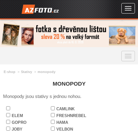
Togg
navig
Togg
navig
E-shop
Stativy
monopody
MONOPODY
Monopody jsou stativy s jednou nohou.
CAMLINK
ELEM
FRESHNREBEL
GOPRO
HAMA
JOBY
VELBON