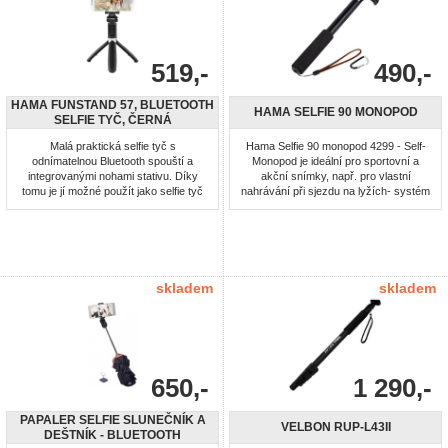
519,-
490,-
HAMA FUNSTAND 57, BLUETOOTH
HAMA SELFIE 90 MONOPOD
SELFIE TYČ, ČERNÁ
Malá praktická selfie tyč s
Hama Selfie 90 monopod 4299 - Self-
odnímatelnou Bluetooth spouští a
Monopod je ideální pro sportovní a
integrovanými nohami stativu. Díky
akční snímky, např. pro vlastní
tomu je jí možné použít jako selfie tyč
nahrávání při sjezdu na lyžích- systém
nebo jako stolní stativ. Teleskopická
2v1 pro závit 1/4" a kamery GoPro-
tyč s možností vysunutí až na délku 57
možnost vytažení teleskopu až na 90
cm a držák umožňuje používat telefony
cm pro širší záběr při fotografování
o šířce 6 až 8,5 cm.
koncertů, těžce přístupných motivů,
autoportrétů, skupinových snímků-
díky tomuto monopodu ...
skladem
skladem
650,-
1 290,-
PAPALER SELFIE SLUNEČNÍK A
VELBON RUP-L43II
DEŠTNÍK - BLUETOOTH