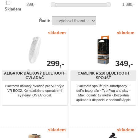
299,-
1 390,-
Skladem
Řadit:
skladem
skladem
299,-
349,-
ALIGATOR DÁLKOVÝ BLUETOOTH
CAMLINK RS10 BLUETOOTH
OVLADAČ
SPOUŠŤ
Bluetooth dálkový ovladač pro VR brýle
Bluetooth spoušť pro smartphony -
VR BOX2. Kompatibilní s operačními
selfie fotografie - Typ Plug and play -
systémy iOS i Android.
Max. dosah: 12 metrů - Bezplatná
aplikace k dispozici v obchodě Apple
Store a Google Play Store - pro
přístroje s Android 4.0 a vyšší nebo
iOS 6.0 a vyšší
skladem
skladem