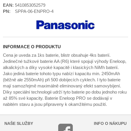
EAN:
5410853052579
PN:
SPPA-06-ENPRO-4
INFORMACE O PRODUKTU
Cena je uveda za 1ks baterie, blistr obsahuje 4ks baterií.
Jedinečné tužkové baterie AA (R6) které spojují výhody Eneloop,
alkalických a díky vysoké kapacitě i klasických NiMh baterií.
Jako jediná baterie tohoto typu nabízí kapacitu min. 2450mAh
(běžně ale 2550mAh) při 500 dobíjecích cyklech. I tyto baterie
mají samozřejmě maximálně eliminovaný efekt samovybíjení.
Díky speciální technologii udrží tyto baterie po dobu jednoho roku
až 85% své kapacity. Baterie Eneloop PRO se dodávají v
nabitém stavu a jsou připraveny k okamžitému použití.
NAŠE SLUŽBY
INFO O NÁKUPU