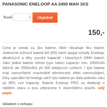
PANASONIC ENELOOP AA 2450 MAH 1KS
Kusů
150,-
Cena je uveda za 1ks baterie, blistr obsahuje 4ks baterií.
Jedinečné tužkové baterie AA (R6) které spojují výhody Eneloop,
alkalických a díky vysoké kapacitě i klasických NiMh baterií.
Jako jediná baterie tohoto typu nabízí kapacitu min. 2450mAh
(běžně ale 2550mAh) při 500 dobíjecích cyklech. I tyto baterie
mají samozřejmě maximálně eliminovaný efekt samovybíjení.
Díky speciální technologii udrží tyto baterie po dobu jednoho roku
až 85% své kapacity. Baterie Eneloop PRO se dodávají v
nabitém stavu a jsou připraveny k okamžitému použití.
celý
popis
skladem v eshopu