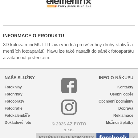
INFORMACE O PRODUKTU
3D kulová mini MULTI hlava vhodná pro všechny druhy stativů a
menších fotoaparátů, hlavu lze také nasadit do sáněk fotoaparátu
a zatáhnout prstencem.
NAŠE SLUŽBY
INFO O NÁKUPU
Fotoknihy
Kontakty
Fotohrnky
Osobní odběr
Fotoobrazy
Obchodní podmínky
Fotografie
Doprava
Fotokalendáře
Reklamace
Dokladové foto
Možnosti platby
© 2026 AZ FOTO
s.r.o.
POTŘEBUJETE PORADIT?
X