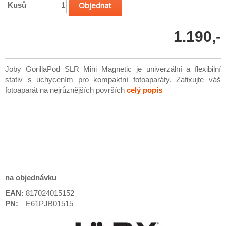
Kusů
1.190,-
Joby GorillaPod SLR Mini Magnetic je univerzální a flexibilní
stativ s uchycením pro kompaktní fotoaparáty. Zafixujte váš
fotoaparát na nejrůznějších površích
celý popis
na objednávku
EAN:
817024015152
PN:
E61PJB01515