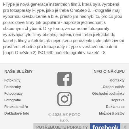
I-Type je nová generace instantních filmů, která byla vyrobená
pro fotoaparáty i-Type, jako je třeba OneStep 2. Fotografie mají
výbornou kresbu černé a bílé, přesto jim nechybí to, pro co jsou
polaroidové filmy tak populární - naprostá jedinečnost s
občasnými chybami. Díky tomu, že samotné fotoaparáty
využívající tyto filmy obsahují baterii, není třeba ji vkládat do
kazet s filmy a šetříte tak nejen svou peněženku, ale také životní
prostředí. vhodné pro fotoaparáty i-Type s vestavěnou baterií
(např. OneStep 2) ISO 640 počet fotografií v kazetě - 8
NAŠE SLUŽBY
INFO O NÁKUPU
Fotoknihy
Kontakty
Fotohrnky
Osobní odběr
Fotoobrazy
Obchodní podmínky
Fotografie
Doprava
Fotokalendáře
Reklamace
Dokladové foto
Možnosti platby
© 2026 AZ FOTO
s.r.o.
POTŘEBUJETE PORADIT?
X