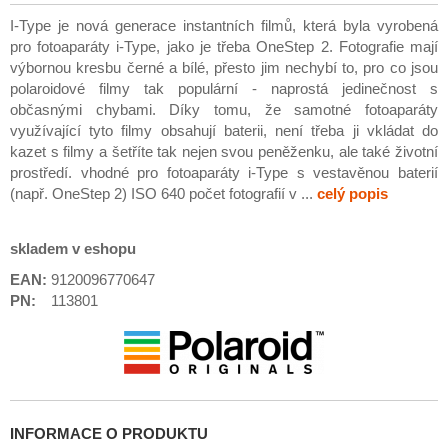
I-Type je nová generace instantních filmů, která byla vyrobená
pro fotoaparáty i-Type, jako je třeba OneStep 2. Fotografie mají
výbornou kresbu černé a bílé, přesto jim nechybí to, pro co jsou
polaroidové filmy tak populární - naprostá jedinečnost s
občasnými chybami. Díky tomu, že samotné fotoaparáty
využívající tyto filmy obsahují baterii, není třeba ji vkládat do
kazet s filmy a šetříte tak nejen svou peněženku, ale také životní
prostředí. vhodné pro fotoaparáty i-Type s vestavěnou baterií
(např. OneStep 2) ISO 640 počet fotografií v ...
celý popis
skladem v eshopu
EAN:
9120096770647
PN:
113801
INFORMACE O PRODUKTU