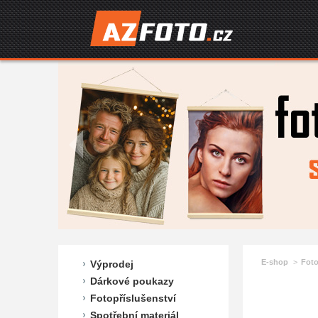
E-shop
Fot
Výprodej
Dárkové poukazy
Fotopříslušenství
Spotřební materiál