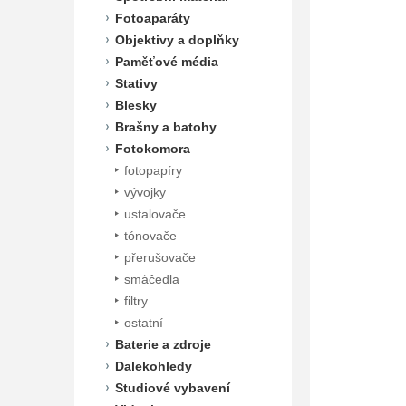
Fotoaparáty
Objektivy a doplňky
Paměťové média
Stativy
Blesky
Brašny a batohy
Fotokomora
fotopapíry
vývojky
ustalovače
tónovače
přerušovače
smáčedla
filtry
ostatní
Baterie a zdroje
Dalekohledy
Studiové vybavení