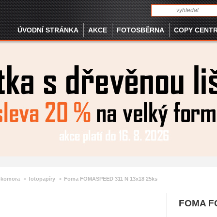
ÚVODNÍ STRÁNKA
AKCE
FOTOSBĚRNA
COPY CENT
okomora
fotopapíry
Foma FOMASPEED 311 N 13x18 25ks
FOMA F