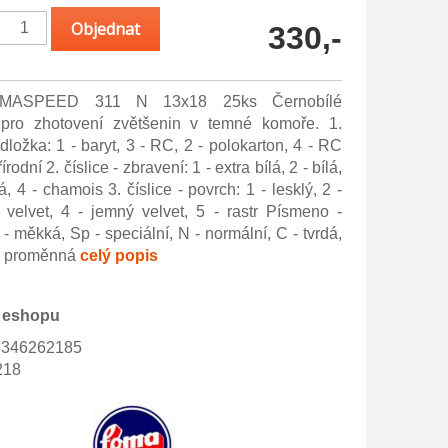
330,-
MASPEED 311 N 13x18 25ks Černobílé
y pro zhotovení zvětšenin v temné komoře. 1.
odložka: 1 - baryt, 3 - RC, 2 - polokarton, 4 - RC
írodní 2. číslice - zbravení: 1 - extra bílá, 2 - bílá,
, 4 - chamois 3. číslice - povrch: 1 - lesklý, 2 -
 velvet, 4 - jemný velvet, 5 - rastr Písmeno -
- měkká, Sp - speciální, N - normální, C - tvrdá,
- proměnná
celý popis
 eshopu
3346262185
218