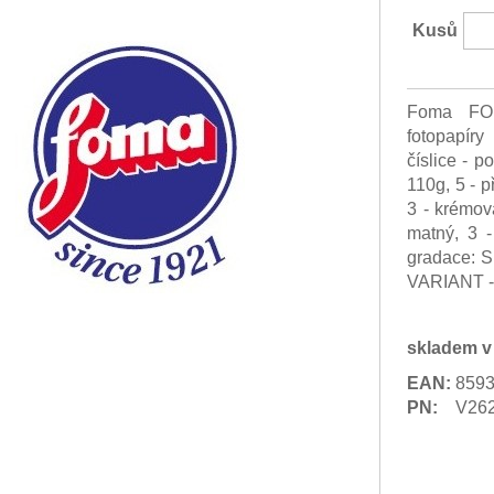
Kusů
Foma FO
fotopapír
číslice - p
110g, 5 - př
3 - krémová
matný, 3 -
gradace: S 
VARIANT 
skladem v
EAN:
859
PN:
V26