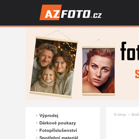
E-shop
Braš
Výprodej
Dárkové poukazy
Fotopříslušenství
Spotřební materiál